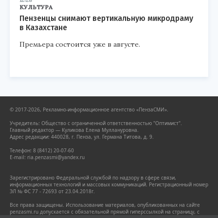
КУЛЬТУРА
Пензенцы снимают вертикальную микродраму
в Казахстане
Премьера состоится уже в августе.
© 2017-2026, Рекламно-информационное агентство «ПензаСМИ».
Учредитель: Общество с ограниченной ответственностью "Оптимист".
Главный редактор — Куликова Елена Муллануровна.
Адрес редакции: 440028, г. Пенза, ул. Германа Титова, д. 9.
Телефон: 8 (8412) 20-07-60
E-mail: ria.penzasmi@yandex.ru
Зарегистрировано Федеральной службой по надзору в сфере связи,
информационных технологий и массовых коммуникаций. Регистрационный номер
ЭЛ № ФС 77 - 72693 от 23.04.2018г.
Все права защищены. Использование материалов, опубликованных на сайте
penzasmi.ru допускается с обязательной прямой гиперссылкой на страницу, с