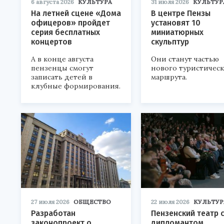
6 августа 2026
КУЛЬТУРА
31 июля 2026
КУЛЬТУР
На летней сцене «Дома
В центре Пензы
офицеров» пройдет
установят 10
серия бесплатных
миниатюрных
концертов
скульптур
А в конце августа
Они станут частью
пензенцы смогут
нового туристичес
записать детей в
маршрута.
клубные формирования.
27 июля 2026
ОБЩЕСТВО
22 июля 2026
КУЛЬТУР
Разработан
Пензенский театр 
законопроект о
дипломантом