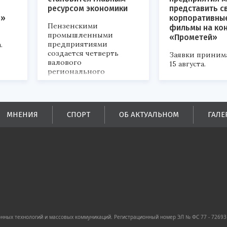
ресурсом экономики
представить с
р»
корпоративны
Пензенскими
фильмы на ко
промышленными
«Прометей»
предприятиями
.
создается четверть
Заявки приним
валового
15 августа.
регионального
продукта и
обеспечивается до
половины налоговых
поступлений в
МНЕНИЯ
СПОРТ
ОБ АКТУАЛЬНОМ
ГАЛЕ
бюджеты всех уровней.
ных технологий и массовых коммуникаций. Регистрационный номер ЭЛ № ФС 77 - 72693 