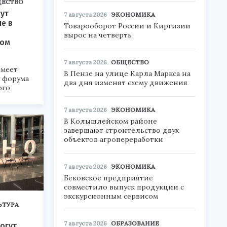
ЕСТВО
ут
7 августа 2026
ЭКОНОМИКА
ие в
Товарооборот России и Киргизии
вырос на четверть
ком
7 августа 2026
ОБЩЕСТВО
меет
В Пензе на улице Карла Маркса на
а форума
два дня изменят схему движения
ого
6».
7 августа 2026
ЭКОНОМИКА
В Колышлейском районе
завершают строительство двух
объектов агропереработки
7 августа 2026
ЭКОНОМИКА
Бековское предприятие
совместило выпуск продукции с
экскурсионным сервисом
ЬТУРА
7 августа 2026
ОБРАЗОВАНИЕ
огут