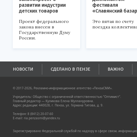
развитии индустрии
фестиваля
детских товаров
«Славянский база
Проект федерального
Это пятая по счету
закона внесен в
поездка коллектива
Государственную Думу
России.
НОВОСТИ
СДЕЛАНО В ПЕНЗЕ
ВАЖНО
© 2017-2026, Рекламно-информационное агентство «ПензаСМИ».
Учредитель: Общество с ограниченной ответственностью "Оптимист".
Главный редактор — Куликова Елена Муллануровна.
Адрес редакции: 440028, г. Пенза, ул. Германа Титова, д. 9.
Телефон: 8 (8412) 20-07-60
E-mail: ria.penzasmi@yandex.ru
Зарегистрировано Федеральной службой по надзору в сфере связи, информацион