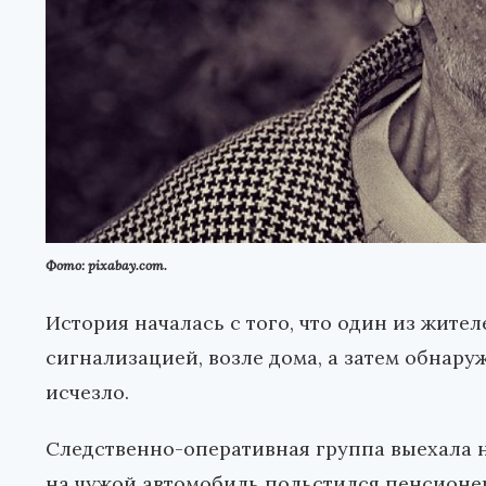
Фото: pixabay.com.
История началась с того, что один из жит
сигнализацией, возле дома, а затем обнару
исчезло.
Следственно-оперативная группа выехала н
на чужой автомобиль польстился пенсионер,