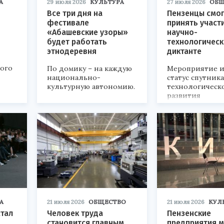
А
29 июля 2026
КУЛЬТУРА
27 июля 2026
ОБЩ
Все три дня на
Пензенцы смог
фестивале
принять участ
«Абашевские узоры»
научно-
будет работать
технологичес
этнодеревня
диктанте
кого
По домику – на каждую
Мероприятие и
национально-
статус спутник
культурную автономию.
технологическ
развития
«Технопром-202
А
21 июля 2026
ОБЩЕСТВО
21 июля 2026
КУЛ
стал
Человек труда
Пензенские
становится главным
предприятия м