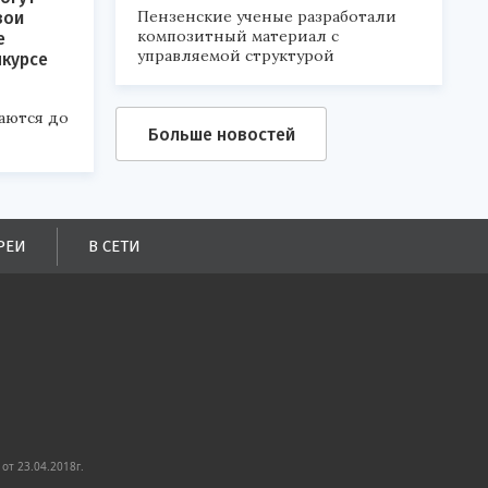
Пензенские ученые разработали
вои
композитный материал с
е
управляемой структурой
нкурсе
аются до
Больше новостей
РЕИ
В СЕТИ
от 23.04.2018г.