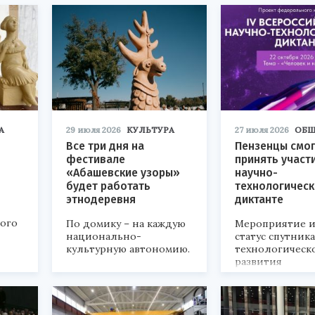
А
29 июля 2026
КУЛЬТУРА
27 июля 2026
ОБЩ
Все три дня на
Пензенцы смог
фестивале
принять участ
«Абашевские узоры»
научно-
будет работать
технологичес
этнодеревня
диктанте
кого
По домику – на каждую
Мероприятие и
национально-
статус спутник
культурную автономию.
технологическ
развития
«Технопром-202