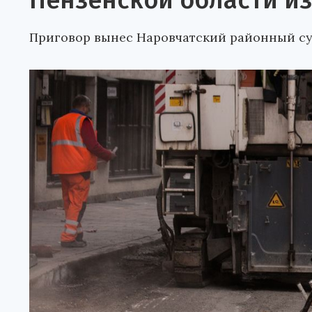
Пензенской области и
Приговор вынес Наровчатский районный су