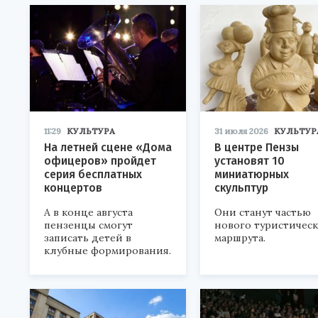
11:29
КУЛЬТУРА
31 июля 2026
КУЛЬТУР
На летней сцене «Дома
В центре Пензы
офицеров» пройдет
установят 10
серия бесплатных
миниатюрных
концертов
скульптур
А в конце августа
Они станут частью
пензенцы смогут
нового туристичес
записать детей в
маршрута.
клубные формирования.