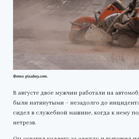
Фото: pixabay.com.
В августе двое мужчин работали на автомо
были натянутыми – незадолго до инцидент
сидел в служебной машине, когда к нему по
нетрезв.
Он схватил коллегу за одежду и вытащил из