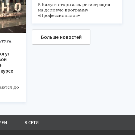
В Калуге открылась регистрация
на деловую программу
«Профессионалов»
Больше новостей
ЬТУРА
огут
вои
е
нкурсе
аются до
РЕИ
В СЕТИ