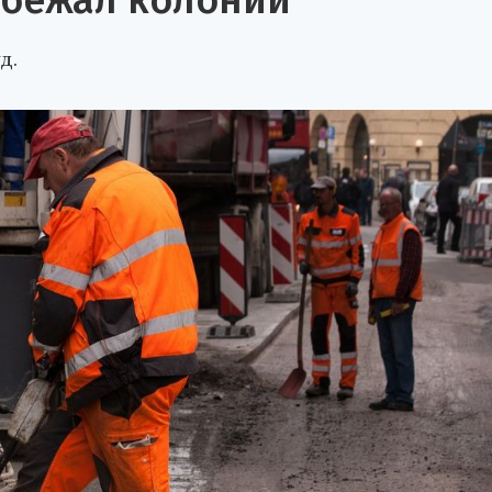
збежал колонии
д.