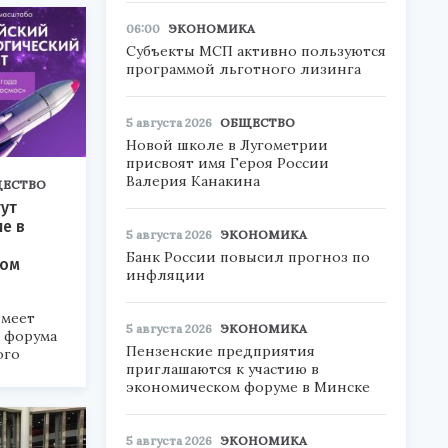
06:00
ЭКОНОМИКА
Субъекты МСП активно пользуются
программой льготного лизинга
5 августа 2026
ОБЩЕСТВО
Новой школе в Лугометрии
присвоят имя Героя России
Валерия Канакина
ЕСТВО
ут
ие в
5 августа 2026
ЭКОНОМИКА
Банк России повысил прогноз по
ком
инфляции
меет
5 августа 2026
ЭКОНОМИКА
а форума
Пензенские предприятия
ого
приглашаются к участию в
экономическом форуме в Минске
6».
5 августа 2026
ЭКОНОМИКА