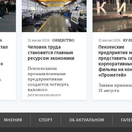
А
21 июля 2026
ОБЩЕСТВО
21 июля 2026
КУЛ
стал
Человек труда
Пензенские
становится главным
предприятия м
ресурсом экономики
представить с
р»
корпоративны
Пензенскими
фильмы на ко
промышленными
«Прометей»
предприятиями
.
создается четверть
Заявки приним
валового
15 августа.
регионального
продукта и
обеспечивается до
половины налоговых
поступлений в
МНЕНИЯ
СПОРТ
ОБ АКТУАЛЬНОМ
ГАЛЕ
бюджеты всех уровней.