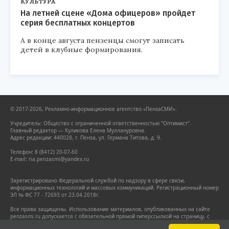
КУЛЬТУРА
На летней сцене «Дома офицеров» пройдет
серия бесплатных концертов
А в конце августа пензенцы смогут записать
детей в клубные формирования.
© 2017-2026, Рекламно-информационное агентство «ПензаСМИ».
Учредитель: Общество с ограниченной ответственностью "Оптимист".
Главный редактор — Куликова Елена Муллануровна.
Адрес редакции: 440028, г. Пенза, ул. Германа Титова, д. 9.
Телефон: 8 (8412) 20-07-60
E-mail: ria.penzasmi@yandex.ru
Зарегистрировано Федеральной службой по надзору в сфере связи,
информационных технологий и массовых коммуникаций. Регистрационный номер
ЭЛ № ФС 77 - 72693 от 23.04.2018г.
Все права защищены. Использование материалов, опубликованных на сайте
penzasmi.ru допускается с обязательной прямой гиперссылкой на страницу, с
которой заимствован материал. Гиперссылка должна размещаться