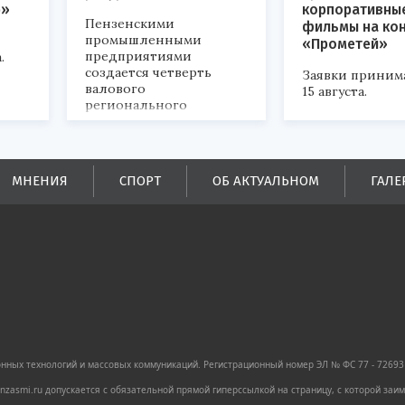
р»
корпоративны
Пензенскими
фильмы на ко
промышленными
«Прометей»
предприятиями
.
создается четверть
Заявки приним
валового
15 августа.
регионального
продукта и
обеспечивается до
половины налоговых
поступлений в
МНЕНИЯ
СПОРТ
ОБ АКТУАЛЬНОМ
ГАЛЕ
бюджеты всех уровней.
ных технологий и массовых коммуникаций. Регистрационный номер ЭЛ № ФС 77 - 72693 
zasmi.ru допускается с обязательной прямой гиперссылкой на страницу, с которой за