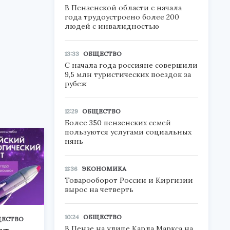
В Пензенской области с начала
года трудоустроено более 200
людей с инвалидностью
13:33
ОБЩЕСТВО
С начала года россияне совершили
9,5 млн туристических поездок за
рубеж
12:29
ОБЩЕСТВО
Более 350 пензенских семей
пользуются услугами социальных
нянь
11:36
ЭКОНОМИКА
Товарооборот России и Киргизии
вырос на четверть
10:24
ОБЩЕСТВО
ЕСТВО
В Пензе на улице Карла Маркса на