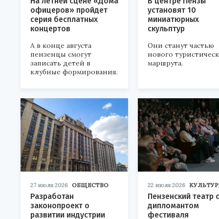
На летней сцене «Дома
В центре Пензы
офицеров» пройдет
установят 10
серия бесплатных
миниатюрных
концертов
скульптур
А в конце августа
Они станут частью
пензенцы смогут
нового туристичес
записать детей в
маршрута.
клубные формирования.
27 июля 2026
ОБЩЕСТВО
22 июля 2026
КУЛЬТУР
Разработан
Пензенский театр 
законопроект о
дипломантом
развитии индустрии
фестиваля