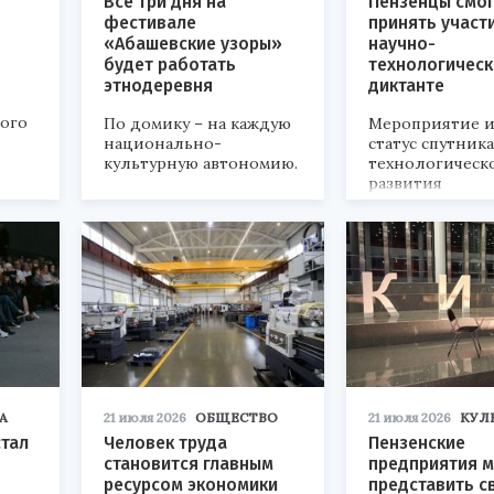
Все три дня на
Пензенцы смог
фестивале
принять участ
«Абашевские узоры»
научно-
будет работать
технологичес
этнодеревня
диктанте
кого
По домику – на каждую
Мероприятие и
национально-
статус спутник
культурную автономию.
технологическ
развития
«Технопром-202
А
21 июля 2026
ОБЩЕСТВО
21 июля 2026
КУЛ
стал
Человек труда
Пензенские
становится главным
предприятия м
ресурсом экономики
представить с