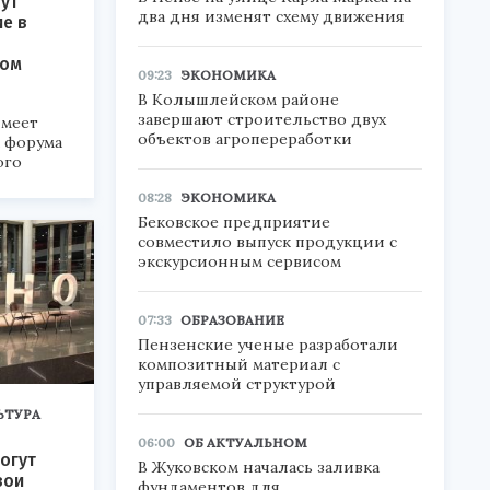
ут
два дня изменят схему движения
ие в
ком
09:23
ЭКОНОМИКА
В Колышлейском районе
завершают строительство двух
меет
объектов агропереработки
а форума
ого
08:28
ЭКОНОМИКА
6».
Бековское предприятие
совместило выпуск продукции с
экскурсионным сервисом
07:33
ОБРАЗОВАНИЕ
Пензенские ученые разработали
композитный материал с
управляемой структурой
ЬТУРА
06:00
ОБ АКТУАЛЬНОМ
огут
В Жуковском началась заливка
вои
фундаментов для