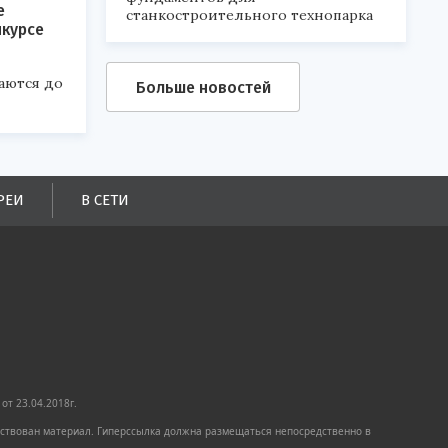
е
станкостроительного технопарка
нкурсе
аются до
Больше новостей
РЕИ
В СЕТИ
от 23.04.2018г.
имствован материал. Гиперссылка должна размещаться непосредственно в