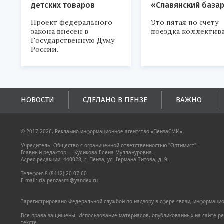
детских товаров
«Славянский база
Проект федерального
Это пятая по счету
закона внесен в
поездка коллектива
Государственную Думу
России.
НОВОСТИ
СДЕЛАНО В ПЕНЗЕ
ВАЖНО
© 2017-2026, Рекламно-информационное агентство «ПензаСМИ».
Учредитель: Общество с ограниченной ответственностью "Оптимист".
Главный редактор — Куликова Елена Муллануровна.
Адрес редакции: 440028, г. Пенза, ул. Германа Титова, д. 9.
Телефон: 8 (8412) 20-07-60
E-mail: ria.penzasmi@yandex.ru
Зарегистрировано Федеральной службой по надзору в сфере связи, информацион
Все права защищены. Использование материалов, опубликованных на сайте pen
тексте.