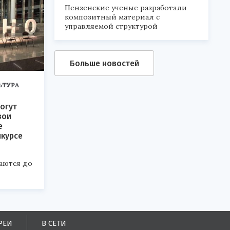
Пензенские ученые разработали
композитный материал с
управляемой структурой
Больше новостей
ЬТУРА
огут
вои
е
нкурсе
аются до
РЕИ
В СЕТИ