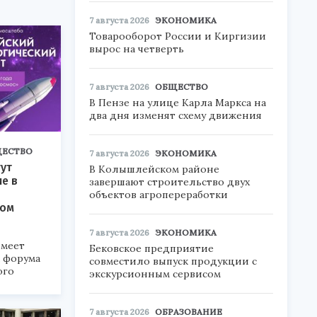
7 августа 2026
ЭКОНОМИКА
Товарооборот России и Киргизии
вырос на четверть
7 августа 2026
ОБЩЕСТВО
В Пензе на улице Карла Маркса на
два дня изменят схему движения
ЕСТВО
7 августа 2026
ЭКОНОМИКА
ут
В Колышлейском районе
ие в
завершают строительство двух
объектов агропереработки
ком
7 августа 2026
ЭКОНОМИКА
меет
Бековское предприятие
а форума
совместило выпуск продукции с
ого
экскурсионным сервисом
6».
7 августа 2026
ОБРАЗОВАНИЕ