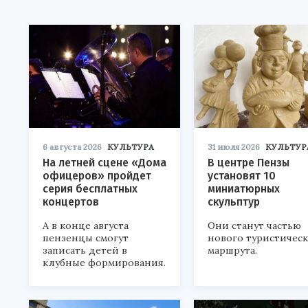
6 августа 2026
КУЛЬТУРА
31 июля 2026
КУЛЬТУР
На летней сцене «Дома
В центре Пензы
офицеров» пройдет
установят 10
серия бесплатных
миниатюрных
концертов
скульптур
А в конце августа
Они станут частью
пензенцы смогут
нового туристичес
записать детей в
маршрута.
клубные формирования.