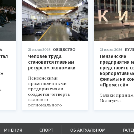
А
21 июля 2026
ОБЩЕСТВО
21 июля 2026
КУЛ
стал
Человек труда
Пензенские
становится главным
предприятия м
ресурсом экономики
представить с
р»
корпоративны
Пензенскими
фильмы на ко
промышленными
«Прометей»
предприятиями
.
создается четверть
Заявки приним
валового
15 августа.
регионального
продукта и
обеспечивается до
половины налоговых
поступлений в
МНЕНИЯ
СПОРТ
ОБ АКТУАЛЬНОМ
ГАЛЕ
бюджеты всех уровней.