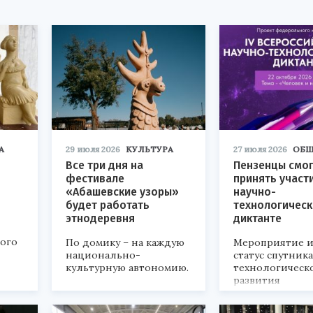
А
29 июля 2026
КУЛЬТУРА
27 июля 2026
ОБЩ
Все три дня на
Пензенцы смог
фестивале
принять участ
«Абашевские узоры»
научно-
будет работать
технологичес
этнодеревня
диктанте
кого
По домику – на каждую
Мероприятие и
национально-
статус спутник
культурную автономию.
технологическ
развития
«Технопром-202