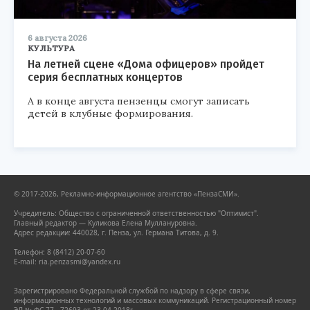
6 августа 2026
КУЛЬТУРА
На летней сцене «Дома офицеров» пройдет
серия бесплатных концертов
А в конце августа пензенцы смогут записать
детей в клубные формирования.
© 2017-2026, Рекламно-информационное агентство «ПензаСМИ».
Учредитель: Общество с ограниченной ответственностью "Оптимист".
Главный редактор — Куликова Елена Муллануровна.
Адрес редакции: 440028, г. Пенза, ул. Германа Титова, д. 9.
Телефон: 8 (8412) 20-07-60
E-mail: ria.penzasmi@yandex.ru
Зарегистрировано Федеральной службой по надзору в сфере связи,
информационных технологий и массовых коммуникаций. Регистрационный номер
ЭЛ № ФС 77 - 72693 от 23.04.2018г.