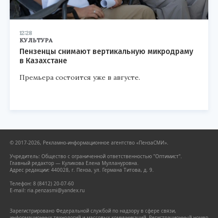
12:28
КУЛЬТУРА
Пензенцы снимают вертикальную микродраму
в Казахстане
Премьера состоится уже в августе.
© 2017-2026, Рекламно-информационное агентство «ПензаСМИ».
Учредитель: Общество с ограниченной ответственностью "Оптимист".
Главный редактор — Куликова Елена Муллануровна.
Адрес редакции: 440028, г. Пенза, ул. Германа Титова, д. 9.
Телефон: 8 (8412) 20-07-60
E-mail: ria.penzasmi@yandex.ru
Зарегистрировано Федеральной службой по надзору в сфере связи,
информационных технологий и массовых коммуникаций. Регистрационный номер