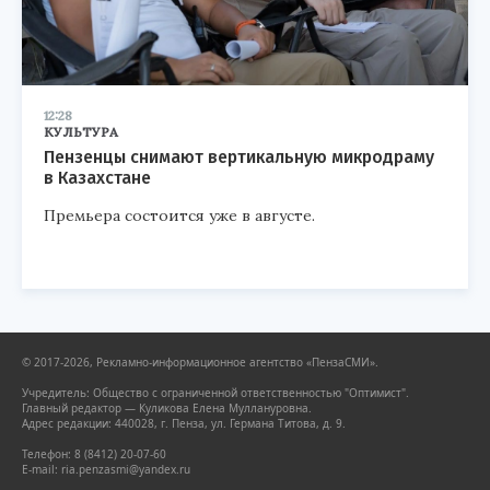
12:28
КУЛЬТУРА
Пензенцы снимают вертикальную микродраму
в Казахстане
Премьера состоится уже в августе.
© 2017-2026, Рекламно-информационное агентство «ПензаСМИ».
Учредитель: Общество с ограниченной ответственностью "Оптимист".
Главный редактор — Куликова Елена Муллануровна.
Адрес редакции: 440028, г. Пенза, ул. Германа Титова, д. 9.
Телефон: 8 (8412) 20-07-60
E-mail: ria.penzasmi@yandex.ru