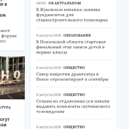
06:00
ОБ АКТУАЛЬНОМ
ие в
В Жуковском началась заливка
фундаментов для
ком
станкостроительного технопарка
меет
6 августа 2026
ОБРАЗОВАНИЕ
а форума
ого
В Пензенской области стартовал
финальный этап записи детей в
6».
первые классы
6 августа 2026
ОБЩЕСТВО
Сквер напротив драмтеатра в
Пензе отремонтируют к сентябрю
6 августа 2026
ОБЩЕСТВО
Семьям из отдаленных сел начали
выдавать комплекты спутникового
ЬТУРА
телевидения
огут
вои
6 августа 2026
ОБЩЕСТВО