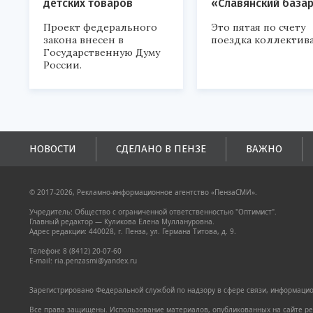
детских товаров
«Славянский база
Проект федерального
Это пятая по счету
закона внесен в
поездка коллектива
Государственную Думу
России.
НОВОСТИ
СДЕЛАНО В ПЕНЗЕ
ВАЖНО
© 2017-2026, Рекламно-информационное агентство «ПензаСМИ».
Учредитель: Общество с ограниченной ответственностью "Оптимист".
Главный редактор — Куликова Елена Муллануровна.
Адрес редакции: 440028, г. Пенза, ул. Германа Титова, д. 9.
Телефон: 8 (8412) 20-07-60
E-mail: ria.penzasmi@yandex.ru
Зарегистрировано Федеральной службой по надзору в сфере связи, информацион
Все права защищены. Использование материалов, опубликованных на сайте pen