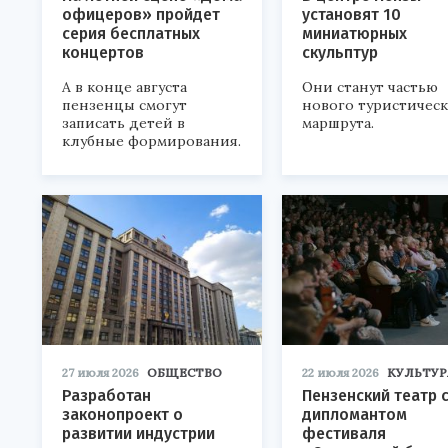
офицеров» пройдет
установят 10
серия бесплатных
миниатюрных
концертов
скульптур
А в конце августа
Они станут частью
пензенцы смогут
нового туристичес
записать детей в
маршрута.
клубные формирования.
27 июля 2026
ОБЩЕСТВО
22 июля 2026
КУЛЬТУР
Разработан
Пензенский театр 
законопроект о
дипломантом
развитии индустрии
фестиваля