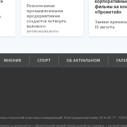
р»
корпоративны
Пензенскими
фильмы на ко
промышленными
«Прометей»
предприятиями
.
создается четверть
Заявки приним
валового
15 августа.
регионального
продукта и
обеспечивается до
половины налоговых
поступлений в
бюджеты всех уровней.
МНЕНИЯ
СПОРТ
ОБ АКТУАЛЬНОМ
ГАЛЕ
ных технологий и массовых коммуникаций. Регистрационный номер ЭЛ № ФС 77 - 72693 
zasmi.ru допускается с обязательной прямой гиперссылкой на страницу, с которой за