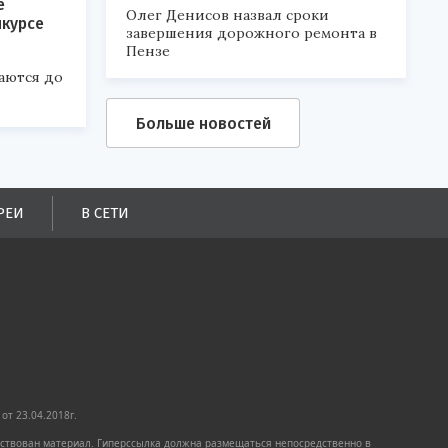
е
Олег Денисов назвал сроки
нкурсе
завершения дорожного ремонта в
Пензе
аются до
Больше новостей
РЕИ
В СЕТИ
от 23.04.2018г.
имствован материал. Гиперссылка должна размещаться непосредственно в