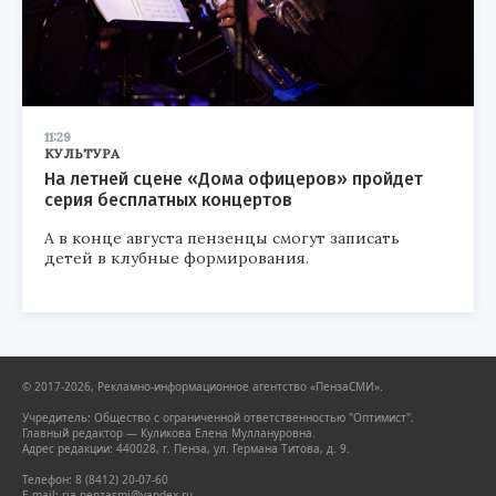
11:29
КУЛЬТУРА
На летней сцене «Дома офицеров» пройдет
серия бесплатных концертов
А в конце августа пензенцы смогут записать
детей в клубные формирования.
© 2017-2026, Рекламно-информационное агентство «ПензаСМИ».
Учредитель: Общество с ограниченной ответственностью "Оптимист".
Главный редактор — Куликова Елена Муллануровна.
Адрес редакции: 440028, г. Пенза, ул. Германа Титова, д. 9.
Телефон: 8 (8412) 20-07-60
E-mail: ria.penzasmi@yandex.ru