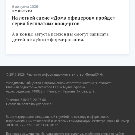
6 августа 2026
КУЛЬТУРА
На летней сцене «Дома офицеров» пройдет
серия бесплатных концертов
А в конце августа пензенцы смогут записать
детей в клубные формирования.
© 2017-2026, Рекламно-информационное агентство «ПензаСМИ».
Учредитель: Общество с ограниченной ответственностью "Оптимист".
Главный редактор — Куликова Елена Муллануровна.
Адрес редакции: 440028, г. Пенза, ул. Германа Титова, д. 9.
Телефон: 8 (8412) 20-07-60
E-mail: ria.penzasmi@yandex.ru
Зарегистрировано Федеральной службой по надзору в сфере связи,
информационных технологий и массовых коммуникаций. Регистрационный номер
ЭЛ № ФС 77 - 72693 от 23.04.2018г.
Все права защищены. Использование материалов, опубликованных на сайте