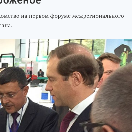
роженое
комство на первом форуме межрегионального
тана.