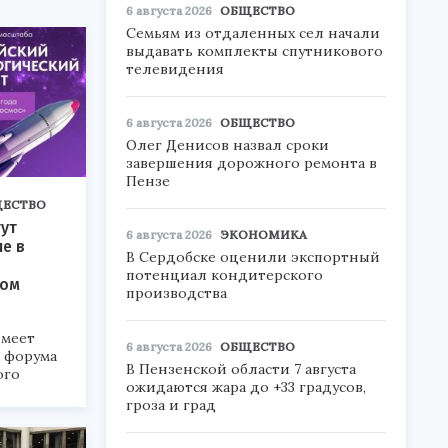
6 августа 2026
ОБЩЕСТВО
Семьям из отдаленных сел начали
выдавать комплекты спутникового
телевидения
6 августа 2026
ОБЩЕСТВО
Олег Денисов назвал сроки
завершения дорожного ремонта в
Пензе
ЕСТВО
ут
6 августа 2026
ЭКОНОМИКА
ие в
В Сердобске оценили экспортный
потенциал кондитерского
ком
производства
меет
6 августа 2026
ОБЩЕСТВО
а форума
В Пензенской области 7 августа
ого
ожидаются жара до +33 градусов,
гроза и град
6».