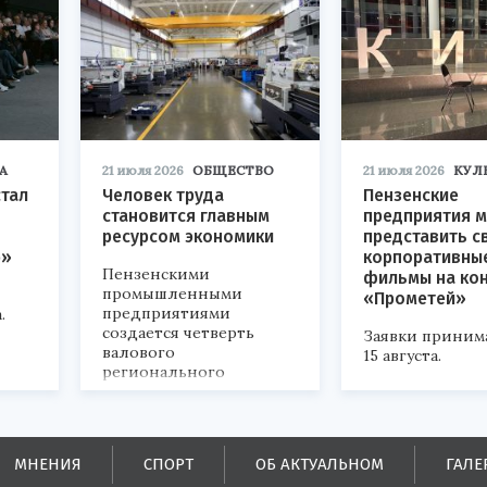
А
21 июля 2026
ОБЩЕСТВО
21 июля 2026
КУЛ
стал
Человек труда
Пензенские
становится главным
предприятия м
ресурсом экономики
представить с
р»
корпоративны
Пензенскими
фильмы на ко
промышленными
«Прометей»
предприятиями
.
создается четверть
Заявки приним
валового
15 августа.
регионального
продукта и
обеспечивается до
половины налоговых
поступлений в
МНЕНИЯ
СПОРТ
ОБ АКТУАЛЬНОМ
ГАЛЕ
бюджеты всех уровней.