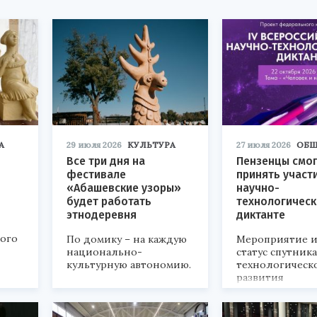
А
29 июля 2026
КУЛЬТУРА
27 июля 2026
ОБЩ
Все три дня на
Пензенцы смог
фестивале
принять участ
«Абашевские узоры»
научно-
будет работать
технологичес
этнодеревня
диктанте
кого
По домику – на каждую
Мероприятие и
национально-
статус спутник
культурную автономию.
технологическ
развития
«Технопром-202