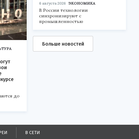
6 августа 2026
ЭКОНОМИКА
В России технологии
синхронизируют с
промышленностью
Больше новостей
ЬТУРА
огут
вои
е
нкурсе
аются до
РЕИ
В СЕТИ