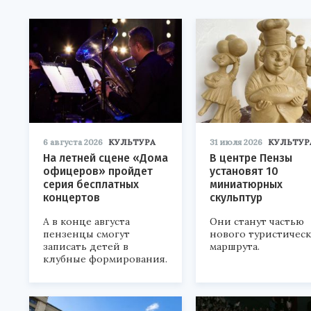
6 августа 2026
КУЛЬТУРА
31 июля 2026
КУЛЬТУР
На летней сцене «Дома
В центре Пензы
офицеров» пройдет
установят 10
серия бесплатных
миниатюрных
концертов
скульптур
А в конце августа
Они станут частью
пензенцы смогут
нового туристичес
записать детей в
маршрута.
клубные формирования.