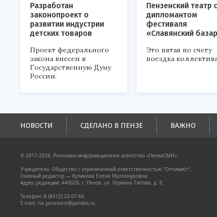
Разработан
Пензенский театр 
законопроект о
дипломантом
развитии индустрии
фестиваля
детских товаров
«Славянский база
Проект федерального
Это пятая по счету
закона внесен в
поездка коллектива
Государственную Думу
России.
НОВОСТИ
СДЕЛАНО В ПЕНЗЕ
ВАЖНО
© 2017-2026, Рекламно-информационное агентство «ПензаСМИ».
Учредитель: Общество с ограниченной ответственностью "Оптимист".
Главный редактор — Куликова Елена Муллануровна.
Адрес редакции: 440028, г. Пенза, ул. Германа Титова, д. 9.
Телефон: 8 (8412) 20-07-60
E-mail: ria.penzasmi@yandex.ru