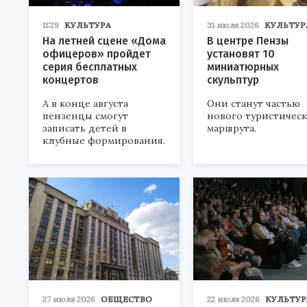
11:29
КУЛЬТУРА
31 июля 2026
КУЛЬТУР
На летней сцене «Дома
В центре Пензы
офицеров» пройдет
установят 10
серия бесплатных
миниатюрных
концертов
скульптур
А в конце августа
Они станут частью
пензенцы смогут
нового туристичес
записать детей в
маршрута.
клубные формирования.
27 июля 2026
ОБЩЕСТВО
22 июля 2026
КУЛЬТУР