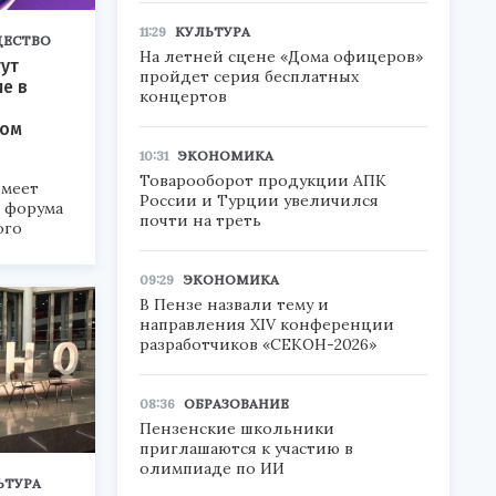
11:29
КУЛЬТУРА
ЕСТВО
На летней сцене «Дома офицеров»
ут
пройдет серия бесплатных
ие в
концертов
ком
10:31
ЭКОНОМИКА
Товарооборот продукции АПК
меет
России и Турции увеличился
а форума
почти на треть
ого
6».
09:29
ЭКОНОМИКА
В Пензе назвали тему и
направления XIV конференции
разработчиков «СЕКОН-2026»
08:36
ОБРАЗОВАНИЕ
Пензенские школьники
приглашаются к участию в
олимпиаде по ИИ
ЬТУРА