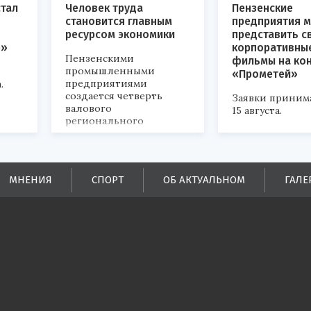
стал
Человек труда
Пензенские
становится главным
предприятия м
ресурсом экономики
представить с
р»
корпоративны
Пензенскими
фильмы на ко
промышленными
«Прометей»
предприятиями
.
создается четверть
Заявки приним
валового
15 августа.
регионального
продукта и
обеспечивается до
половины налоговых
поступлений в
МНЕНИЯ
СПОРТ
ОБ АКТУАЛЬНОМ
ГАЛЕ
бюджеты всех уровней.