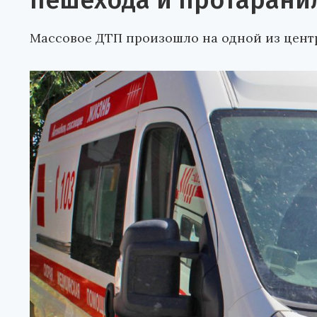
пешехода и протарани
Массовое ДТП произошло на одной из цент