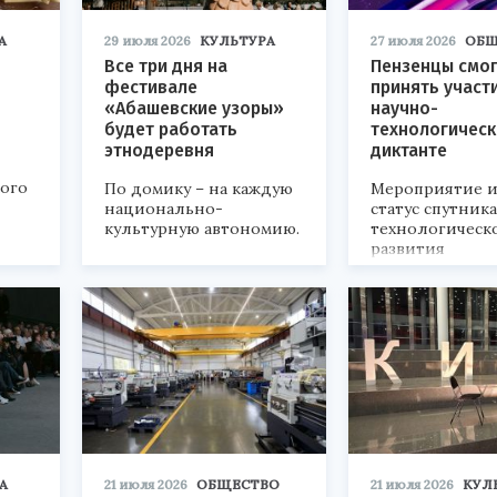
А
29 июля 2026
КУЛЬТУРА
27 июля 2026
ОБЩ
Все три дня на
Пензенцы смог
фестивале
принять участ
«Абашевские узоры»
научно-
будет работать
технологичес
этнодеревня
диктанте
кого
По домику – на каждую
Мероприятие и
национально-
статус спутник
культурную автономию.
технологическ
развития
«Технопром-202
А
21 июля 2026
ОБЩЕСТВО
21 июля 2026
КУЛ