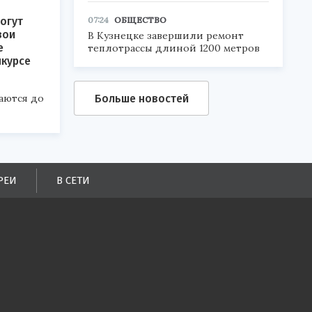
07:24
ОБЩЕСТВО
огут
вои
В Кузнецке завершили ремонт
е
теплотрассы длиной 1200 метров
нкурсе
Больше новостей
аются до
РЕИ
В СЕТИ