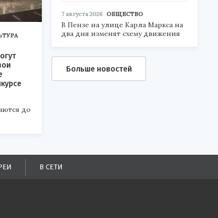
7 августа 2026
ОБЩЕСТВО
В Пензе на улице Карла Маркса на
два дня изменят схему движения
ЬТУРА
огут
вои
Больше новостей
е
нкурсе
аются до
РЕИ
В СЕТИ