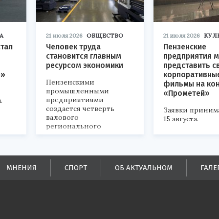
А
21 июля 2026
ОБЩЕСТВО
21 июля 2026
КУЛ
стал
Человек труда
Пензенские
становится главным
предприятия м
ресурсом экономики
представить с
р»
корпоративны
Пензенскими
фильмы на ко
промышленными
«Прометей»
предприятиями
.
создается четверть
Заявки приним
валового
15 августа.
регионального
продукта и
обеспечивается до
половины налоговых
поступлений в
МНЕНИЯ
СПОРТ
ОБ АКТУАЛЬНОМ
ГАЛЕ
бюджеты всех уровней.