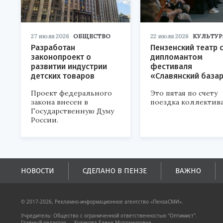
27 июля 2026
ОБЩЕСТВО
22 июля 2026
КУЛЬТУР
Разработан
Пензенский театр 
законопроект о
дипломантом
развитии индустрии
фестиваля
детских товаров
«Славянский база
Проект федерального
Это пятая по счету
закона внесен в
поездка коллектива
Государственную Думу
России.
НОВОСТИ
СДЕЛАНО В ПЕНЗЕ
ВАЖНО
© 2017-2026, Рекламно-информационное агентство «ПензаСМИ».
Учредитель: Общество с ограниченной ответственностью "Оптимист".
Главный редактор — Куликова Елена Муллануровна.