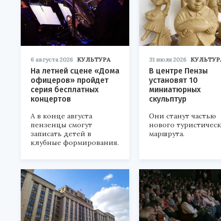
6 августа 2026
КУЛЬТУРА
31 июля 2026
КУЛЬТУР
На летней сцене «Дома
В центре Пензы
офицеров» пройдет
установят 10
серия бесплатных
миниатюрных
концертов
скульптур
А в конце августа
Они станут частью
пензенцы смогут
нового туристичес
записать детей в
маршрута.
клубные формирования.