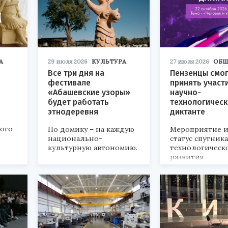
А
29 июля 2026
КУЛЬТУРА
27 июля 2026
ОБЩ
Все три дня на
Пензенцы смог
фестивале
принять участ
«Абашевские узоры»
научно-
будет работать
технологичес
этнодеревня
диктанте
кого
По домику – на каждую
Мероприятие и
национально-
статус спутник
культурную автономию.
технологическ
развития
«Технопром-202