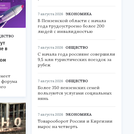
7 августа 2026
ЭКОНОМИКА
В Пензенской области с начала
года трудоустроено более 200
людей с инвалидностью
ЕСТВО
ут
7 августа 2026
ОБЩЕСТВО
ие в
С начала года россияне совершили
9,5 млн туристических поездок за
ком
рубеж
меет
7 августа 2026
ОБЩЕСТВО
а форума
ого
Более 350 пензенских семей
пользуются услугами социальных
6».
нянь
7 августа 2026
ЭКОНОМИКА
Товарооборот России и Киргизии
вырос на четверть