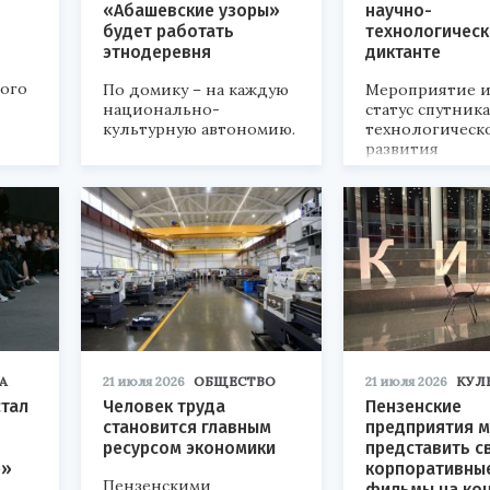
«Абашевские узоры»
научно-
будет работать
технологичес
этнодеревня
диктанте
кого
По домику – на каждую
Мероприятие и
национально-
статус спутник
культурную автономию.
технологическ
развития
«Технопром-202
А
21 июля 2026
ОБЩЕСТВО
21 июля 2026
КУЛ
стал
Человек труда
Пензенские
становится главным
предприятия м
ресурсом экономики
представить с
р»
корпоративны
Пензенскими
фильмы на ко