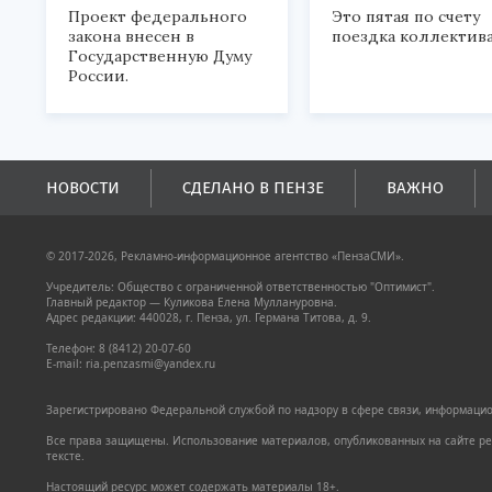
Проект федерального
Это пятая по счету
закона внесен в
поездка коллектива
Государственную Думу
России.
НОВОСТИ
СДЕЛАНО В ПЕНЗЕ
ВАЖНО
© 2017-2026, Рекламно-информационное агентство «ПензаСМИ».
Учредитель: Общество с ограниченной ответственностью "Оптимист".
Главный редактор — Куликова Елена Муллануровна.
Адрес редакции: 440028, г. Пенза, ул. Германа Титова, д. 9.
Телефон: 8 (8412) 20-07-60
E-mail: ria.penzasmi@yandex.ru
Зарегистрировано Федеральной службой по надзору в сфере связи, информацион
Все права защищены. Использование материалов, опубликованных на сайте pen
тексте.
Настоящий ресурс может содержать материалы 18+.