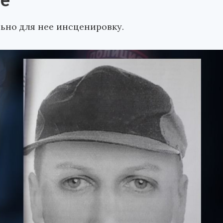
це
но для нее инсценировку.