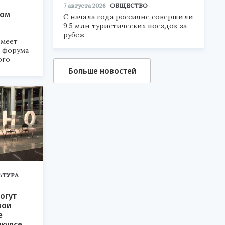
7 августа 2026
ОБЩЕСТВО
ком
С начала года россияне совершили
9,5 млн туристических поездок за
рубеж
меет
а форума
ого
Больше новостей
6».
ЬТУРА
огут
вои
е
нкурсе