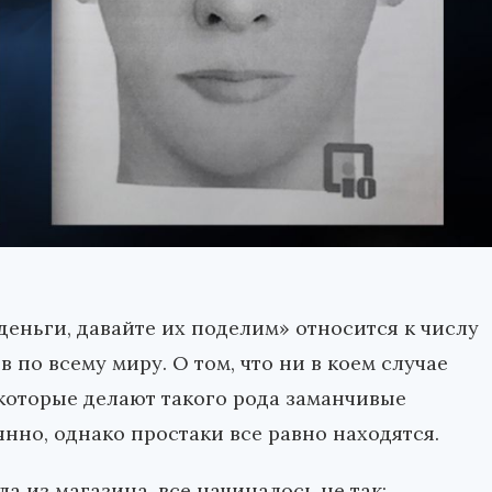
 деньги, давайте их поделим» относится к числу
по всему миру. О том, что ни в коем случае
 которые делают такого рода заманчивые
но, однако простаки все равно находятся.
а из магазина, все начиналось не так: