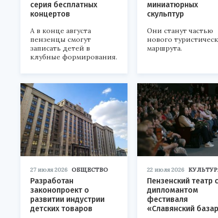
серия бесплатных
миниатюрных
концертов
скульптур
А в конце августа
Они станут частью
пензенцы смогут
нового туристичес
записать детей в
маршрута.
клубные формирования.
27 июля 2026
ОБЩЕСТВО
22 июля 2026
КУЛЬТУР
Разработан
Пензенский театр 
законопроект о
дипломантом
развитии индустрии
фестиваля
детских товаров
«Славянский база