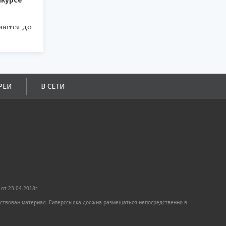
аются до
РЕИ
В СЕТИ
от 23.04.2018г.
имствован материал. Гиперссылка должна размещаться непосредственно в