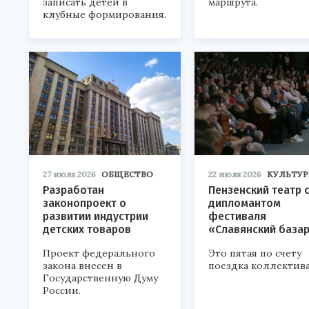
записать детей в
маршрута.
клубные формирования.
27 июля 2026
ОБЩЕСТВО
22 июля 2026
КУЛЬТУР
Разработан
Пензенский театр 
законопроект о
дипломантом
развитии индустрии
фестиваля
детских товаров
«Славянский база
Проект федерального
Это пятая по счету
закона внесен в
поездка коллектива
Государственную Думу
России.