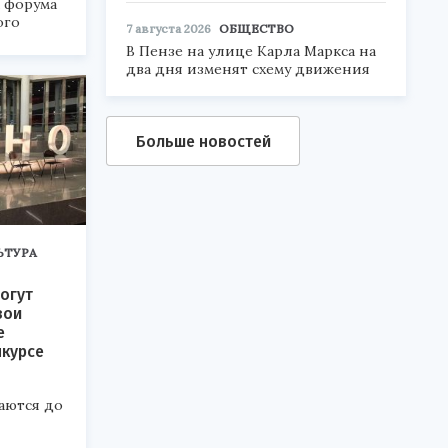
а форума
ого
7 августа 2026
ОБЩЕСТВО
В Пензе на улице Карла Маркса на
6».
два дня изменят схему движения
Больше новостей
ЬТУРА
огут
вои
е
нкурсе
аются до