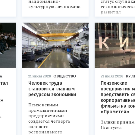
национально-
статус спутник
культурную автономию.
технологическ
развития
«Технопром-202
А
21 июля 2026
ОБЩЕСТВО
21 июля 2026
КУЛ
стал
Человек труда
Пензенские
становится главным
предприятия м
ресурсом экономики
представить с
р»
корпоративны
Пензенскими
фильмы на ко
промышленными
«Прометей»
предприятиями
.
создается четверть
Заявки приним
валового
15 августа.
регионального