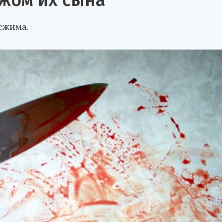
ожом их сына
ежима.