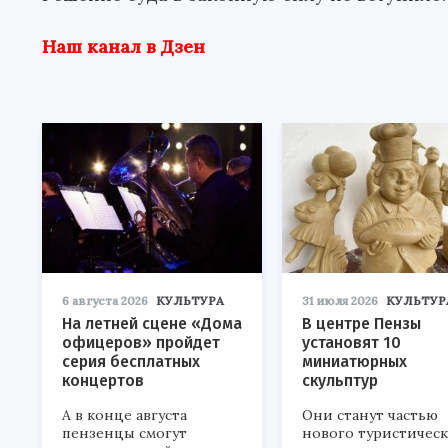
Наш канал в Дзен
6 августа 2026
КУЛЬТУРА
31 июля 2026
КУЛЬТУР
На летней сцене «Дома
В центре Пензы
офицеров» пройдет
установят 10
серия бесплатных
миниатюрных
концертов
скульптур
А в конце августа
Они станут частью
пензенцы смогут
нового туристичес