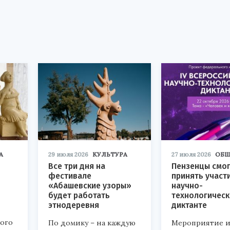
А
29 июля 2026
КУЛЬТУРА
27 июля 2026
ОБЩ
Все три дня на
Пензенцы смог
фестивале
принять участ
«Абашевские узоры»
научно-
будет работать
технологичес
этнодеревня
диктанте
кого
По домику – на каждую
Мероприятие и