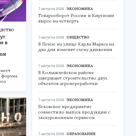
7 августа 2026
ЭКОНОМИКА
Товарооборот России и Киргизии
вырос на четверть
ЕСТВО
ут
7 августа 2026
ОБЩЕСТВО
ие в
В Пензе на улице Карла Маркса на
два дня изменят схему движения
ком
7 августа 2026
ЭКОНОМИКА
меет
В Колышлейском районе
а форума
завершают строительство двух
ого
объектов агропереработки
6».
7 августа 2026
ЭКОНОМИКА
Бековское предприятие
совместило выпуск продукции с
экскурсионным сервисом
7 августа 2026
ОБРАЗОВАНИЕ