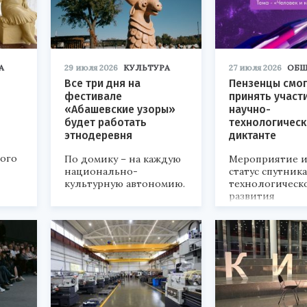
А
29 июля 2026
КУЛЬТУРА
27 июля 2026
ОБЩ
Все три дня на
Пензенцы смог
фестивале
принять участ
«Абашевские узоры»
научно-
будет работать
технологичес
этнодеревня
диктанте
кого
По домику – на каждую
Мероприятие и
национально-
статус спутник
культурную автономию.
технологическ
развития
«Технопром-202