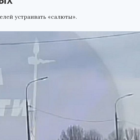
ых
елей устраивать «салюты».