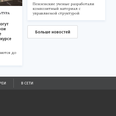
Пензенские ученые разработали
композитный материал с
управляемой структурой
ЬТУРА
огут
вои
Больше новостей
е
нкурсе
аются до
РЕИ
В СЕТИ