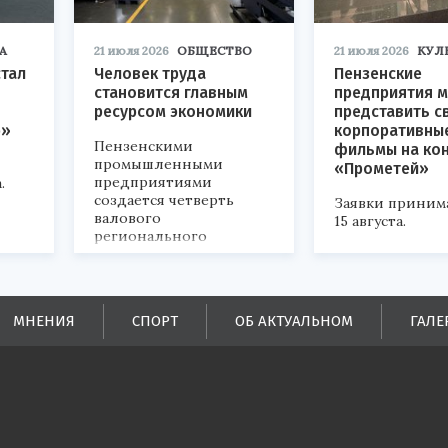
А
21 июля 2026
ОБЩЕСТВО
21 июля 2026
КУЛ
стал
Человек труда
Пензенские
становится главным
предприятия м
ресурсом экономики
представить с
р»
корпоративны
Пензенскими
фильмы на ко
промышленными
«Прометей»
предприятиями
.
создается четверть
Заявки приним
валового
15 августа.
регионального
продукта и
обеспечивается до
половины налоговых
поступлений в
МНЕНИЯ
СПОРТ
ОБ АКТУАЛЬНОМ
ГАЛЕ
бюджеты всех уровней.