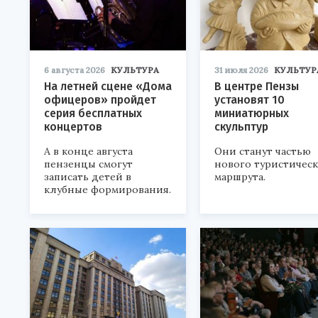
6 августа 2026
КУЛЬТУРА
31 июля 2026
КУЛЬТУР
На летней сцене «Дома
В центре Пензы
офицеров» пройдет
установят 10
серия бесплатных
миниатюрных
концертов
скульптур
А в конце августа
Они станут частью
пензенцы смогут
нового туристичес
записать детей в
маршрута.
клубные формирования.