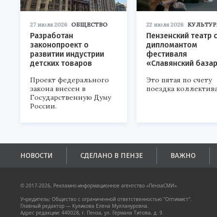
27 июля 2026
ОБЩЕСТВО
22 июля 2026
КУЛЬТУР
Разработан
Пензенский театр 
законопроект о
дипломантом
развитии индустрии
фестиваля
детских товаров
«Славянский база
Проект федерального
Это пятая по счету
закона внесен в
поездка коллектива
Государственную Думу
России.
НОВОСТИ
СДЕЛАНО В ПЕНЗЕ
ВАЖНО
© 2017-2026, Рекламно-информационное агентство «ПензаСМИ».
Учредитель: Общество с ограниченной ответственностью "Оптимист".
Главный редактор — Куликова Елена Муллануровна.
Адрес редакции: 440028, г. Пенза, ул. Германа Титова, д. 9.