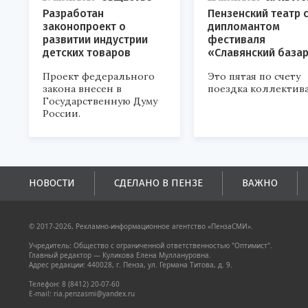
Разработан
Пензенский театр 
законопроект о
дипломантом
развитии индустрии
фестиваля
детских товаров
«Славянский база
Проект федерального
Это пятая по счету
закона внесен в
поездка коллектива
Государственную Думу
России.
НОВОСТИ
СДЕЛАНО В ПЕНЗЕ
ВАЖНО
© 2017-2026, Рекламно-информационное агентство «ПензаСМИ».
Учредитель: Общество с ограниченной ответственностью "Оптимист".
Главный редактор — Куликова Елена Муллануровна.
Адрес редакции: 440028, г. Пенза, ул. Германа Титова, д. 9.
Телефон: 8 (8412) 20-07-60
E-mail: ria.penzasmi@yandex.ru