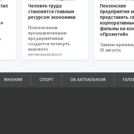
стал
Человек труда
Пензенские
становится главным
предприятия м
ресурсом экономики
представить с
р»
корпоративны
Пензенскими
фильмы на ко
промышленными
«Прометей»
предприятиями
.
создается четверть
Заявки приним
валового
15 августа.
регионального
продукта и
обеспечивается до
половины налоговых
поступлений в
МНЕНИЯ
СПОРТ
ОБ АКТУАЛЬНОМ
ГАЛЕ
бюджеты всех уровней.