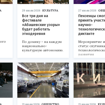
А
29 июля 2026
КУЛЬТУРА
27 июля 2026
ОБЩ
Все три дня на
Пензенцы смог
фестивале
принять участ
«Абашевские узоры»
научно-
будет работать
технологичес
этнодеревня
диктанте
кого
По домику – на каждую
Мероприятие и
национально-
статус спутник
культурную автономию.
технологическ
развития
«Технопром-202
А
21 июля 2026
ОБЩЕСТВО
21 июля 2026
КУЛ