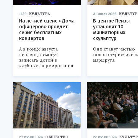
11:29
КУЛЬТУРА
31 июля 2026
КУЛЬТУР
На летней сцене «Дома
В центре Пензы
офицеров» пройдет
установят 10
серия бесплатных
миниатюрных
концертов
скульптур
А в конце августа
Они станут частью
пензенцы смогут
нового туристичес
записать детей в
маршрута.
клубные формирования.
27 июля 2026
ОБЩЕСТВО
22 июля 2026
КУЛЬТУР