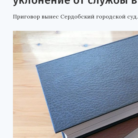
уклонение от службы в
Приговор вынес Сердобский городской суд.