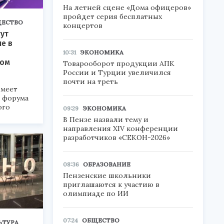
На летней сцене «Дома офицеров»
пройдет серия бесплатных
ЕСТВО
концертов
ут
ие в
10:31
ЭКОНОМИКА
ком
Товарооборот продукции АПК
России и Турции увеличился
почти на треть
меет
а форума
ого
09:29
ЭКОНОМИКА
В Пензе назвали тему и
6».
направления XIV конференции
разработчиков «СЕКОН-2026»
08:36
ОБРАЗОВАНИЕ
Пензенские школьники
приглашаются к участию в
олимпиаде по ИИ
07:24
ОБЩЕСТВО
ЬТУРА