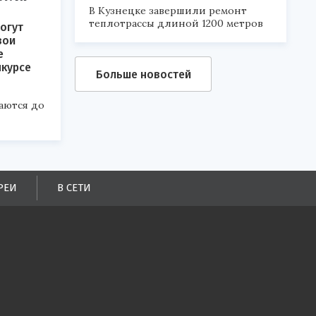
В Кузнецке завершили ремонт
теплотрассы длиной 1200 метров
огут
вои
е
нкурсе
Больше новостей
аются до
РЕИ
В СЕТИ