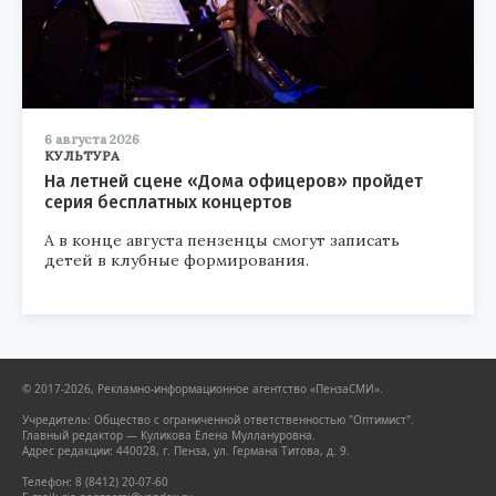
6 августа 2026
КУЛЬТУРА
На летней сцене «Дома офицеров» пройдет
серия бесплатных концертов
А в конце августа пензенцы смогут записать
детей в клубные формирования.
© 2017-2026, Рекламно-информационное агентство «ПензаСМИ».
Учредитель: Общество с ограниченной ответственностью "Оптимист".
Главный редактор — Куликова Елена Муллануровна.
Адрес редакции: 440028, г. Пенза, ул. Германа Титова, д. 9.
Телефон: 8 (8412) 20-07-60