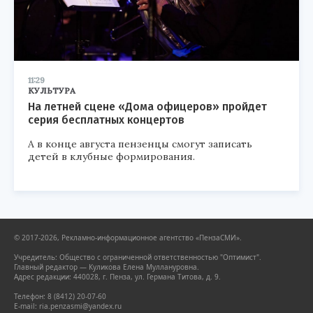
11:29
КУЛЬТУРА
На летней сцене «Дома офицеров» пройдет
серия бесплатных концертов
А в конце августа пензенцы смогут записать
детей в клубные формирования.
© 2017-2026, Рекламно-информационное агентство «ПензаСМИ».
Учредитель: Общество с ограниченной ответственностью "Оптимист".
Главный редактор — Куликова Елена Муллануровна.
Адрес редакции: 440028, г. Пенза, ул. Германа Титова, д. 9.
Телефон: 8 (8412) 20-07-60
E-mail: ria.penzasmi@yandex.ru