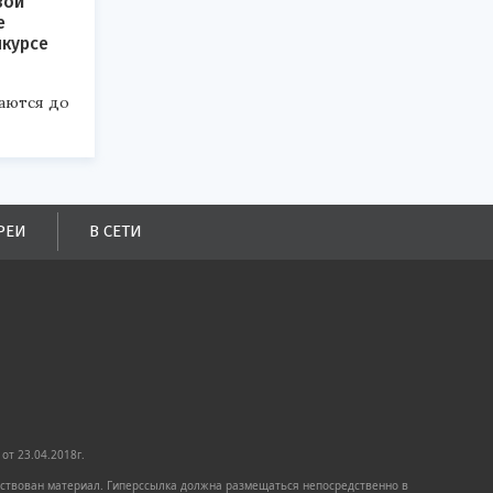
вои
е
нкурсе
аются до
РЕИ
В СЕТИ
от 23.04.2018г.
имствован материал. Гиперссылка должна размещаться непосредственно в