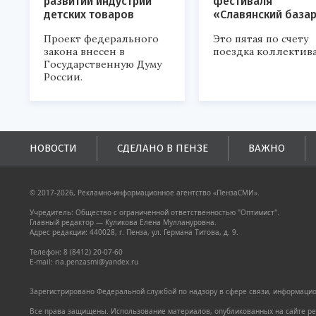
развитии индустрии
фестиваля
детских товаров
«Славянский база
Проект федерального
Это пятая по счету
закона внесен в
поездка коллектива
Государственную Думу
России.
НОВОСТИ
СДЕЛАНО В ПЕНЗЕ
ВАЖНО
© 2017-2026, Рекламно-информационное агентство «ПензаСМИ».
Учредитель: Общество с ограниченной ответственностью "Оптимист".
Главный редактор — Куликова Елена Муллануровна.
Адрес редакции: 440028, г. Пенза, ул. Германа Титова, д. 9.
Телефон: 8 (8412) 20-07-60
E-mail: ria.penzasmi@yandex.ru
Зарегистрировано Федеральной службой по надзору в сфере связи, информацион
Все права защищены. Использование материалов, опубликованных на сайте pen