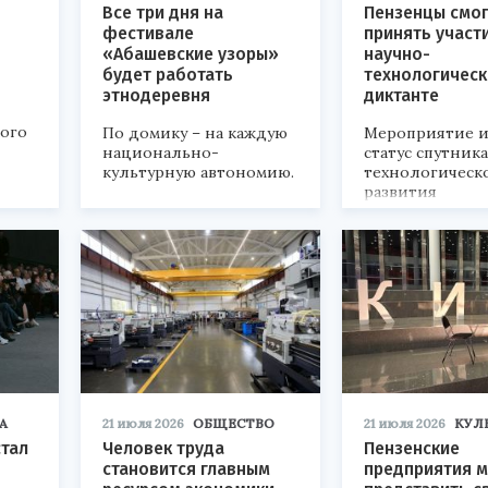
Все три дня на
Пензенцы смог
фестивале
принять участ
«Абашевские узоры»
научно-
будет работать
технологичес
этнодеревня
диктанте
кого
По домику – на каждую
Мероприятие и
национально-
статус спутник
культурную автономию.
технологическ
развития
«Технопром-202
А
21 июля 2026
ОБЩЕСТВО
21 июля 2026
КУЛ
стал
Человек труда
Пензенские
становится главным
предприятия м