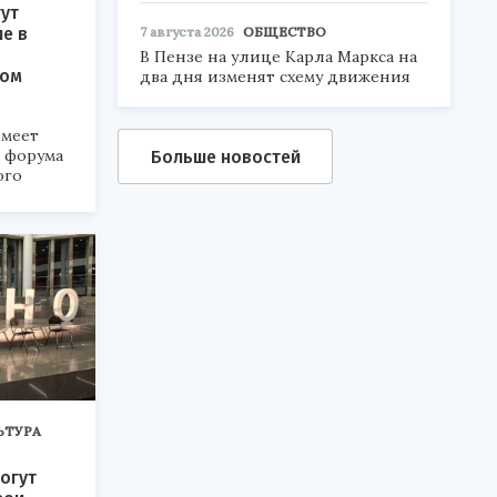
ут
ие в
7 августа 2026
ОБЩЕСТВО
В Пензе на улице Карла Маркса на
ком
два дня изменят схему движения
меет
а форума
Больше новостей
ого
6».
ЬТУРА
огут