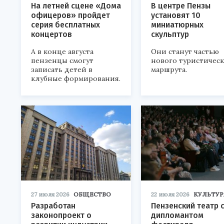
На летней сцене «Дома
В центре Пензы
офицеров» пройдет
установят 10
серия бесплатных
миниатюрных
концертов
скульптур
А в конце августа
Они станут частью
пензенцы смогут
нового туристичес
записать детей в
маршрута.
клубные формирования.
27 июля 2026
ОБЩЕСТВО
22 июля 2026
КУЛЬТУР
Разработан
Пензенский театр 
законопроект о
дипломантом