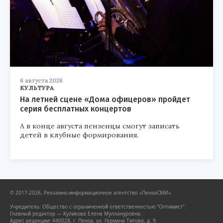
6 августа 2026
КУЛЬТУРА
На летней сцене «Дома офицеров» пройдет
серия бесплатных концертов
А в конце августа пензенцы смогут записать
детей в клубные формирования.
© 2017-2026, Рекламно-информационное агентство «ПензаСМИ».
Учредитель: Общество с ограниченной ответственностью "Оптимист".
Главный редактор — Куликова Елена Муллануровна.
Адрес редакции: 440028, г. Пенза, ул. Германа Титова, д. 9.