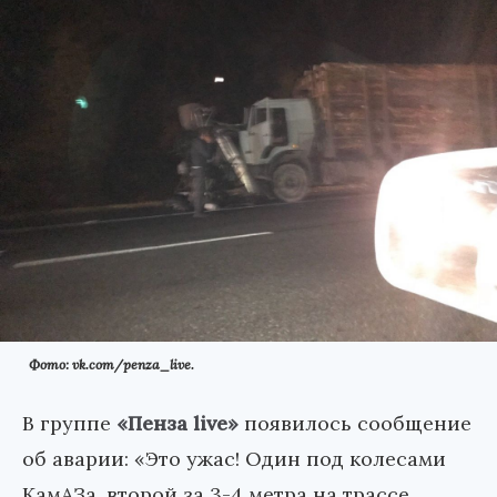
Фото: vk.com/penza_live.
В группе
«Пенза live»
появилось сообщение
об аварии: «Это ужас! Один под колесами
КамАЗа, второй за 3-4 метра на трассе