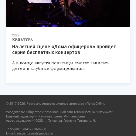
11:29
КУЛЬТУРА
На летней сцене «Дома офицеров» пройдет
серия бесплатных концертов
А в конце августа пензенцы смогут записать
детей в клубные формирования.
© 2017-2026, Рекламно-информационное агентство «ПензаСМИ».
Учредитель: Общество с ограниченной ответственностью "Оптимист".
Главный редактор — Куликова Елена Муллануровна.
Адрес редакции: 440028, г. Пенза, ул. Германа Титова, д. 9.
Телефон: 8 (8412) 20-07-60
E-mail: ria.penzasmi@yandex.ru