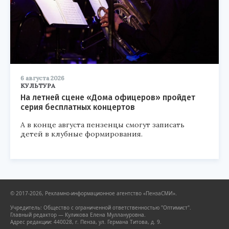
6 августа 2026
КУЛЬТУРА
На летней сцене «Дома офицеров» пройдет
серия бесплатных концертов
А в конце августа пензенцы смогут записать
детей в клубные формирования.
© 2017-2026, Рекламно-информационное агентство «ПензаСМИ».
Учредитель: Общество с ограниченной ответственностью "Оптимист".
Главный редактор — Куликова Елена Муллануровна.
Адрес редакции: 440028, г. Пенза, ул. Германа Титова, д. 9.