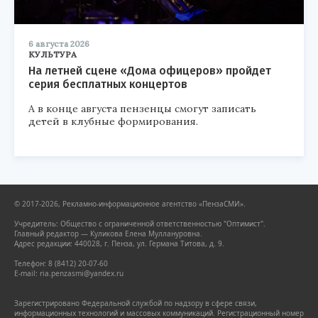
6 августа 2026
КУЛЬТУРА
На летней сцене «Дома офицеров» пройдет
серия бесплатных концертов
А в конце августа пензенцы смогут записать
детей в клубные формирования.
© 2017-2026, Рекламно-информационное агентство «ПензаСМИ».
Учредитель: Общество с ограниченной ответственностью "Оптимист".
Главный редактор — Куликова Елена Муллануровна.
Адрес редакции: 440028, г. Пенза, ул. Германа Титова, д. 9.
Телефон: 8 (8412) 20-07-60
E-mail: ria.penzasmi@yandex.ru
Зарегистрировано Федеральной службой по надзору в сфере связи,
информационных технологий и массовых коммуникаций. Регистрационный номер