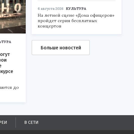
6 августа 2026
КУЛЬТУРА
На летней сцене «Дома офицеров»
пройдет серия бесплатных
концертов
ЬТУРА
Больше новостей
огут
вои
е
нкурсе
аются до
РЕИ
В СЕТИ