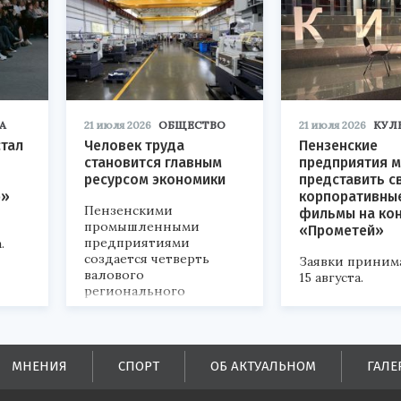
А
21 июля 2026
ОБЩЕСТВО
21 июля 2026
КУЛ
стал
Человек труда
Пензенские
становится главным
предприятия м
ресурсом экономики
представить с
р»
корпоративны
Пензенскими
фильмы на ко
промышленными
«Прометей»
предприятиями
.
создается четверть
Заявки приним
валового
15 августа.
регионального
продукта и
обеспечивается до
половины налоговых
поступлений в
МНЕНИЯ
СПОРТ
ОБ АКТУАЛЬНОМ
ГАЛЕ
бюджеты всех уровней.