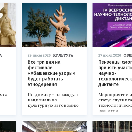
А
29 июля 2026
КУЛЬТУРА
27 июля 2026
ОБЩ
Все три дня на
Пензенцы смог
фестивале
принять участ
«Абашевские узоры»
научно-
будет работать
технологичес
этнодеревня
диктанте
кого
По домику – на каждую
Мероприятие и
национально-
статус спутник
культурную автономию.
технологическ
развития
«Технопром-202