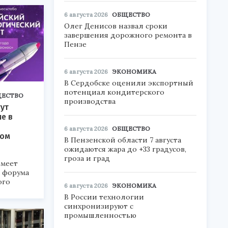
6 августа 2026
ОБЩЕСТВО
Олег Денисов назвал сроки
завершения дорожного ремонта в
Пензе
6 августа 2026
ЭКОНОМИКА
В Сердобске оценили экспортный
потенциал кондитерского
ЕСТВО
производства
ут
ие в
6 августа 2026
ОБЩЕСТВО
ком
В Пензенской области 7 августа
ожидаются жара до +33 градусов,
гроза и град
меет
а форума
ого
6 августа 2026
ЭКОНОМИКА
В России технологии
6».
синхронизируют с
промышленностью