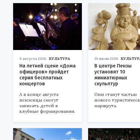
6 августа 2026
КУЛЬТУРА
31 июля 2026
КУЛЬТУР
На летней сцене «Дома
В центре Пензы
офицеров» пройдет
установят 10
серия бесплатных
миниатюрных
концертов
скульптур
А в конце августа
Они станут частью
пензенцы смогут
нового туристичес
записать детей в
маршрута.
клубные формирования.