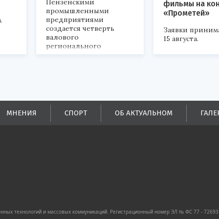
Пензенскими
фильмы на ко
промышленными
«Прометей»
предприятиями
.
создается четверть
Заявки приним
валового
15 августа.
регионального
продукта и
обеспечивается до
половины налоговых
поступлений в
бюджеты всех уровней.
МНЕНИЯ
СПОРТ
ОБ АКТУАЛЬНОМ
ГАЛЕ
ных технологий и массовых коммуникаций. Регистрационный номер ЭЛ № ФС 77 - 72693 