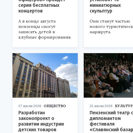
серия бесплатных
миниатюрных
концертов
скульптур
А в конце августа
Они станут частью
пензенцы смогут
нового туристичес
записать детей в
маршрута.
клубные формирования.
27 июля 2026
ОБЩЕСТВО
22 июля 2026
КУЛЬТУР
Разработан
Пензенский театр 
законопроект о
дипломантом
развитии индустрии
фестиваля
детских товаров
«Славянский база