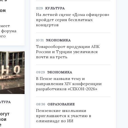
11:29
КУЛЬТУРА
ком
На летней сцене «Дома офицеров»
пройдет серия бесплатных
концертов
меет
а форума
ого
10:31
ЭКОНОМИКА
6».
Товарооборот продукции АПК
России и Турции увеличился
почти на треть
09:29
ЭКОНОМИКА
В Пензе назвали тему и
направления XIV конференции
разработчиков «СЕКОН-2026»
ЬТУРА
08:36
ОБРАЗОВАНИЕ
Пензенские школьники
огут
приглашаются к участию в
вои
олимпиаде по ИИ
е