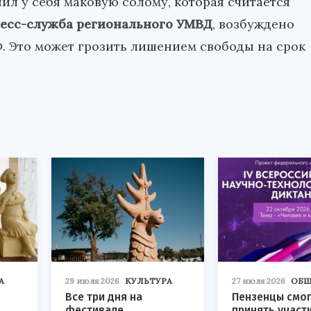
ил у себя маковую солому, которая считается
есс-служба регионального УМВД
, возбуждено
РФ. Это может грозить лишением свободы на срок
А
29 июля 2026
КУЛЬТУРА
27 июля 2026
ОБЩ
Все три дня на
Пензенцы смог
фестивале
принять участ