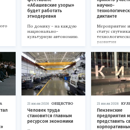
«Абашевские узоры»
научно-
будет работать
технологичес
этнодеревня
диктанте
кого
По домику – на каждую
Мероприятие и
национально-
статус спутник
культурную автономию.
технологическ
развития
«Технопром-202
А
21 июля 2026
ОБЩЕСТВО
21 июля 2026
КУЛ
стал
Человек труда
Пензенские
становится главным
предприятия м
ресурсом экономики
представить с
р»
корпоративны