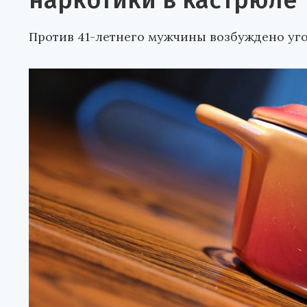
наркотики в кастрюле
Против 41-летнего мужчины возбуждено уго