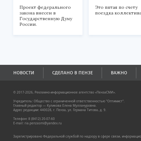
Проект федерального
Это пятая по счету
закона внесен в
поездка коллектива
Государственную Думу
России.
НОВОСТИ
СДЕЛАНО В ПЕНЗЕ
ВАЖНО
© 2017-2026, Рекламно-информационное агентство «ПензаСМИ».
Учредитель: Общество с ограниченной ответственностью "Оптимист".
Главный редактор — Куликова Елена Муллануровна.
Адрес редакции: 440028, г. Пенза, ул. Германа Титова, д. 9.
Телефон: 8 (8412) 20-07-60
E-mail: ria.penzasmi@yandex.ru
Зарегистрировано Федеральной службой по надзору в сфере связи, информацион