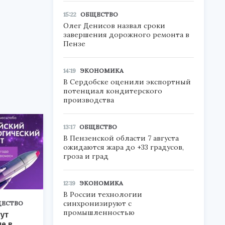
15:22
ОБЩЕСТВО
Олег Денисов назвал сроки
завершения дорожного ремонта в
Пензе
14:19
ЭКОНОМИКА
В Сердобске оценили экспортный
потенциал кондитерского
производства
13:17
ОБЩЕСТВО
В Пензенской области 7 августа
ожидаются жара до +33 градусов,
гроза и град
12:19
ЭКОНОМИКА
В России технологии
синхронизируют с
ЕСТВО
промышленностью
ут
ие в