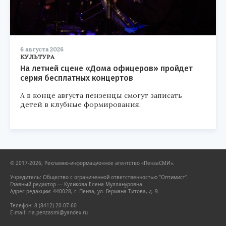
6 августа 2026
КУЛЬТУРА
На летней сцене «Дома офицеров» пройдет
серия бесплатных концертов
А в конце августа пензенцы смогут записать
детей в клубные формирования.
© 2017-2026, Рекламно-информационное агентство «ПензаСМИ».
Учредитель: Общество с ограниченной ответственностью "Оптимист".
Главный редактор — Куликова Елена Муллануровна.
Адрес редакции: 440028, г. Пенза, ул. Германа Титова, д. 9.
Телефон: 8 (8412) 20-07-60
E-mail: ria.penzasmi@yandex.ru