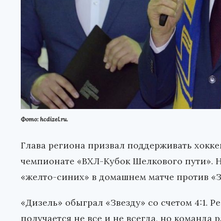
Фото: hcdizel.ru.
Глава региона призвал поддерживать хокк
чемпионате «ВХЛ-Кубок Шелкового пути». Н
«желто-синих» в домашнем матче против «З
«Дизель» обыграл «Звезду» со счетом 4:1. Р
получается не все и не всегда, но команда р