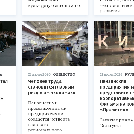
национально-
статус спутник
культурную автономию.
технологическ
развития
«Технопром-202
А
21 июля 2026
ОБЩЕСТВО
21 июля 2026
КУЛ
стал
Человек труда
Пензенские
становится главным
предприятия м
ресурсом экономики
представить с
р»
корпоративны
Пензенскими
фильмы на ко
промышленными
«Прометей»
предприятиями
.
создается четверть
Заявки приним
валового
15 августа.
регионального