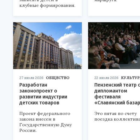
клубные формирования.
27 июля 2026
ОБЩЕСТВО
22 июля 2026
КУЛЬТУР
Разработан
Пензенский театр 
законопроект о
дипломантом
развитии индустрии
фестиваля
детских товаров
«Славянский база
Проект федерального
Это пятая по счету
закона внесен в
поездка коллектива
Государственную Думу
России.