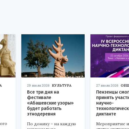
А
29 июля 2026
КУЛЬТУРА
27 июля 2026
ОБЩ
Все три дня на
Пензенцы смог
фестивале
принять участ
«Абашевские узоры»
научно-
будет работать
технологичес
этнодеревня
диктанте
кого
По домику – на каждую
Мероприятие и