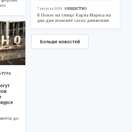
а форума
ого
7 августа 2026
ОБЩЕСТВО
В Пензе на улице Карла Маркса на
6».
два дня изменят схему движения
Больше новостей
ЬТУРА
огут
вои
е
нкурсе
аются до