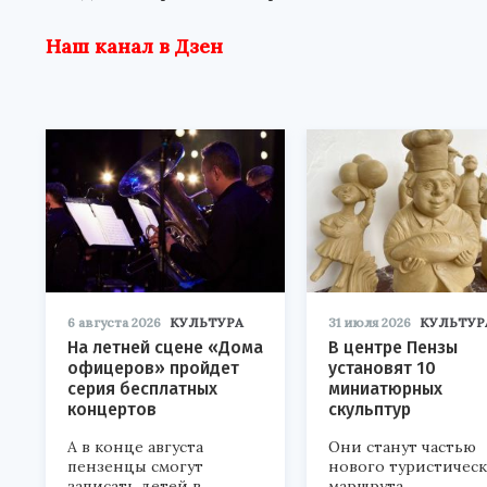
Наш канал в Дзен
6 августа 2026
КУЛЬТУРА
31 июля 2026
КУЛЬТУР
На летней сцене «Дома
В центре Пензы
офицеров» пройдет
установят 10
серия бесплатных
миниатюрных
концертов
скульптур
А в конце августа
Они станут частью
пензенцы смогут
нового туристичес
записать детей в
маршрута.