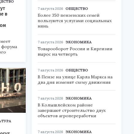
ЕСТВО
ут
7 августа 2026
ОБЩЕСТВО
ие в
Более 350 пензенских семей
пользуются услугами социальных
ком
нянь
меет
7 августа 2026
ЭКОНОМИКА
а форума
Товарооборот России и Киргизии
ого
вырос на четверть
6».
7 августа 2026
ОБЩЕСТВО
В Пензе на улице Карла Маркса на
два дня изменят схему движения
7 августа 2026
ЭКОНОМИКА
В Колышлейском районе
завершают строительство двух
объектов агропереработки
ЬТУРА
7 августа 2026
ЭКОНОМИКА
огут