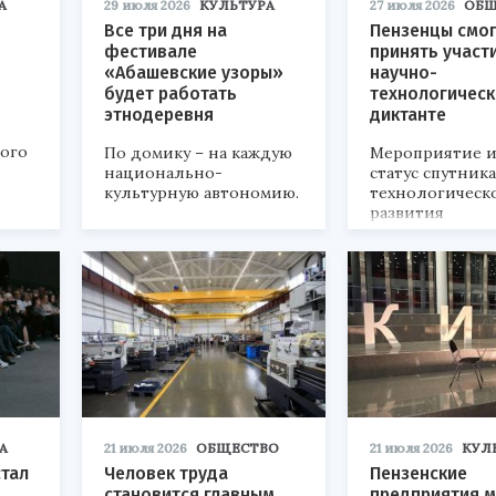
А
29 июля 2026
КУЛЬТУРА
27 июля 2026
ОБЩ
Все три дня на
Пензенцы смог
фестивале
принять участ
«Абашевские узоры»
научно-
будет работать
технологичес
этнодеревня
диктанте
кого
По домику – на каждую
Мероприятие и
национально-
статус спутник
культурную автономию.
технологическ
развития
«Технопром-202
А
21 июля 2026
ОБЩЕСТВО
21 июля 2026
КУЛ
стал
Человек труда
Пензенские
становится главным
предприятия м