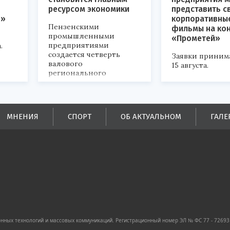
ресурсом экономики
представить с
р»
корпоративны
Пензенскими
фильмы на ко
промышленными
«Прометей»
предприятиями
.
создается четверть
Заявки приним
валового
15 августа.
регионального
продукта и
обеспечивается до
половины налоговых
поступлений в
МНЕНИЯ
СПОРТ
ОБ АКТУАЛЬНОМ
ГАЛЕ
бюджеты всех уровней.
ных технологий и массовых коммуникаций. Регистрационный номер ЭЛ № ФС 77 - 72693 