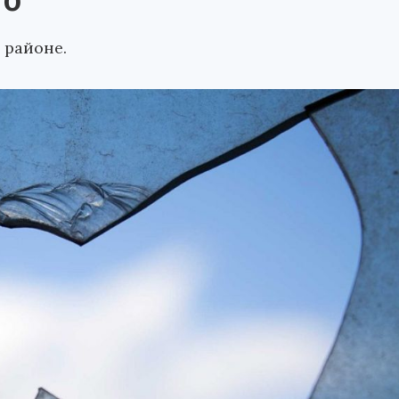
но
 районе.