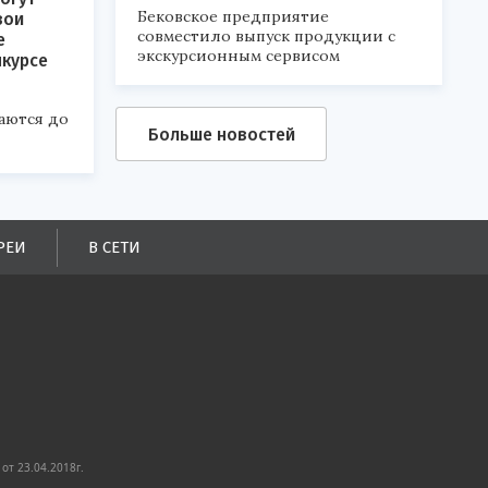
Бековское предприятие
вои
совместило выпуск продукции с
е
экскурсионным сервисом
нкурсе
аются до
Больше новостей
РЕИ
В СЕТИ
от 23.04.2018г.