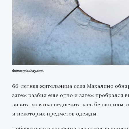
Фото: pixabay.com.
66-летняя жительница села Махалино обнар
затем разбил еще одно и затем пробрался 
визита хозяйка недосчиталась бензопилы, 
и некоторых предметов одежды.
Побеседовав с соседями, участковые упол