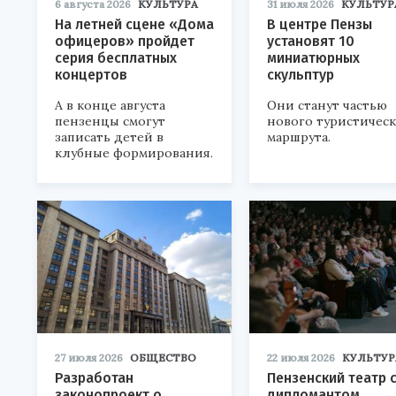
6 августа 2026
КУЛЬТУРА
31 июля 2026
КУЛЬТУР
На летней сцене «Дома
В центре Пензы
офицеров» пройдет
установят 10
серия бесплатных
миниатюрных
концертов
скульптур
А в конце августа
Они станут частью
пензенцы смогут
нового туристичес
записать детей в
маршрута.
клубные формирования.
27 июля 2026
ОБЩЕСТВО
22 июля 2026
КУЛЬТУР
Разработан
Пензенский театр 
законопроект о
дипломантом