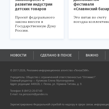
развитии индустрии
фестиваля
детских товаров
«Славянский база
Проект федерального
Это пятая по счету
закона внесен в
поездка коллектива
Государственную Думу
России.
НОВОСТИ
СДЕЛАНО В ПЕНЗЕ
ВАЖНО
© 2017-2026, Рекламно-информационное агентство «ПензаСМИ».
Учредитель: Общество с ограниченной ответственностью "Оптимист".
Главный редактор — Куликова Елена Муллануровна.
Адрес редакции: 440028, г. Пенза, ул. Германа Титова, д. 9.
Телефон: 8 (8412) 20-07-60
E-mail: ria.penzasmi@yandex.ru
Зарегистрировано Федеральной службой по надзору в сфере связи, информацион