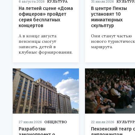
6 августа 2026
КУЛЬТУРА
31 июля 2026
КУЛЬТУР
На летней сцене «Дома
В центре Пензы
офицеров» пройдет
установят 10
серия бесплатных
миниатюрных
концертов
скульптур
А в конце августа
Они станут частью
пензенцы смогут
нового туристичес
записать детей в
маршрута.
клубные формирования.
27 июля 2026
ОБЩЕСТВО
22 июля 2026
КУЛЬТУР
Разработан
Пензенский театр 
законопроект о
дипломантом