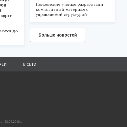
Пензенские ученые разработали
вои
композитный материал с
е
управляемой структурой
нкурсе
аются до
Больше новостей
РЕИ
В СЕТИ
от 23.04.2018г.