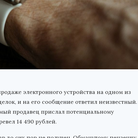
родаже электронного устройства на одном из
делок, и на его сообщение ответил неизвестный.
аемый продавец прислал потенциальному
ревел 14 490 рублей.
вар до сих пор не получен. Обманутому пензенцу