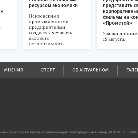
ресурсом экономики
представить с
р»
корпоративны
Пензенскими
фильмы на ко
промышленными
«Прометей»
предприятиями
.
создается четверть
Заявки приним
валового
15 августа.
регионального
продукта и
обеспечивается до
половины налоговых
поступлений в
МНЕНИЯ
СПОРТ
ОБ АКТУАЛЬНОМ
ГАЛЕ
бюджеты всех уровней.
ных технологий и массовых коммуникаций. Регистрационный номер ЭЛ № ФС 77 - 72693 