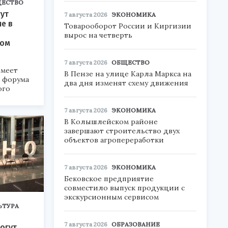
ЕСТВО
ут
7 августа 2026
ЭКОНОМИКА
ие в
Товарооборот России и Киргизии
вырос на четверть
ком
7 августа 2026
ОБЩЕСТВО
меет
В Пензе на улице Карла Маркса на
а форума
два дня изменят схему движения
ого
6».
7 августа 2026
ЭКОНОМИКА
В Колышлейском районе
завершают строительство двух
объектов агропереработки
7 августа 2026
ЭКОНОМИКА
Бековское предприятие
совместило выпуск продукции с
экскурсионным сервисом
ЬТУРА
7 августа 2026
ОБРАЗОВАНИЕ
огут