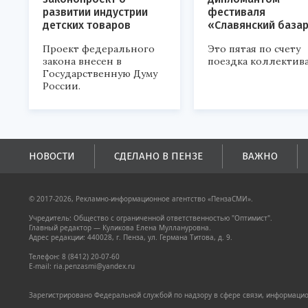
развитии индустрии
фестиваля
детских товаров
«Славянский база
Проект федерального
Это пятая по счету
закона внесен в
поездка коллектива
Государственную Думу
России.
НОВОСТИ
СДЕЛАНО В ПЕНЗЕ
ВАЖНО
© 2017-2026, Рекламно-информационное агентство «ПензаСМИ».
Учредитель: Общество с ограниченной ответственностью "Оптимист".
Главный редактор — Куликова Елена Муллануровна.
Адрес редакции: 440028, г. Пенза, ул. Германа Титова, д. 9.
Телефон: 8 (8412) 20-07-60
E-mail: ria.penzasmi@yandex.ru
Зарегистрировано Федеральной службой по надзору в сфере связи, информацион