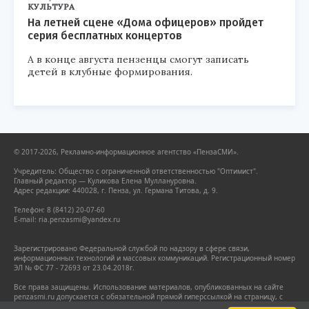
КУЛЬТУРА
На летней сцене «Дома офицеров» пройдет
серия бесплатных концертов
А в конце августа пензенцы смогут записать
детей в клубные формирования.
© 2017-2026, Рекламно-информационное агентство «ПензаСМИ».
Учредитель: Общество с ограниченной ответственностью "Оптимист".
Главный редактор — Куликова Елена Муллануровна.
Адрес редакции: 440028, г. Пенза, ул. Германа Титова, д. 9.
Телефон: 8 (8412) 20-07-60
E-mail: ria.penzasmi@yandex.ru
Зарегистрировано Федеральной службой по надзору в сфере связи,
информационных технологий и массовых коммуникаций. Регистрационный номер
ЭЛ № ФС 77 - 72693 от 23.04.2018г.
Все права защищены. Использование материалов, опубликованных на сайте
penzasmi.ru допускается с обязательной прямой гиперссылкой на страницу, с
которой заимствован материал. Гиперссылка должна размещаться