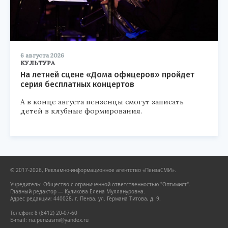
6 августа 2026
КУЛЬТУРА
На летней сцене «Дома офицеров» пройдет
серия бесплатных концертов
А в конце августа пензенцы смогут записать
детей в клубные формирования.
© 2017-2026, Рекламно-информационное агентство «ПензаСМИ».
Учредитель: Общество с ограниченной ответственностью "Оптимист".
Главный редактор — Куликова Елена Муллануровна.
Адрес редакции: 440028, г. Пенза, ул. Германа Титова, д. 9.
Телефон: 8 (8412) 20-07-60
E-mail: ria.penzasmi@yandex.ru