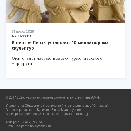
31 июля 2026
КУЛЬТУРА
В центре Пензы установят 10 миниатюрных
скульптур
Они станут частью нового туристического
маршрута.
© 2017-2026, Рекламно-информационное агентство «ПензаСМИ».
Учредитель: Общество с ограниченной ответственностью "Оптимист".
Главный редактор — Куликова Елена Муллануровна.
Адрес редакции: 440028, г. Пенза, ул. Германа Титова, д. 9.
Телефон: 8 (8412) 20-07-60
E-mail: ria.penzasmi@yandex.ru