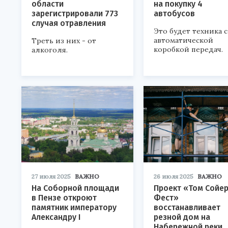
области
на покупку 4
зарегистрировали 773
автобусов
случая отравления
Это будет техника с
автоматической
Треть из них - от
коробкой передач.
алкоголя.
27 июля 2025
ВАЖНО
26 июля 2025
ВАЖНО
На Соборной площади
Проект «Том Сойе
в Пензе откроют
Фест»
памятник императору
восстанавливает
Александру I
резной дом на
Набережной реки