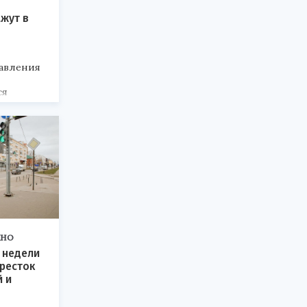
ажут в
равления
ся
ые
рые
первого
льного
анного на
асти.
ЖНО
е недели
ресток
й и