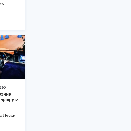
ть
ЖНО
озчик
маршрута
а Пески