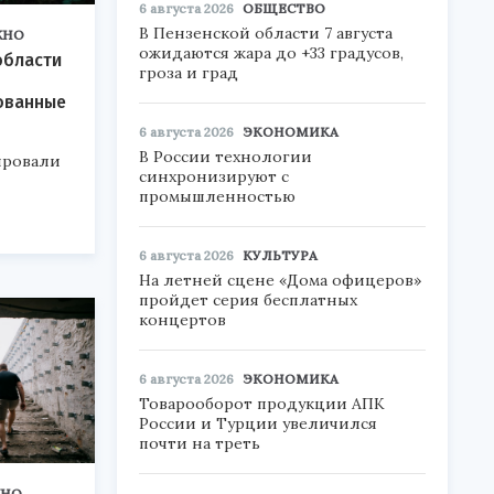
6 августа 2026
ОБЩЕСТВО
В Пензенской области 7 августа
ЖНО
ожидаются жара до +33 градусов,
области
гроза и град
ованные
6 августа 2026
ЭКОНОМИКА
В России технологии
ировали
синхронизируют с
промышленностью
6 августа 2026
КУЛЬТУРА
На летней сцене «Дома офицеров»
пройдет серия бесплатных
концертов
6 августа 2026
ЭКОНОМИКА
Товарооборот продукции АПК
России и Турции увеличился
почти на треть
ЖНО