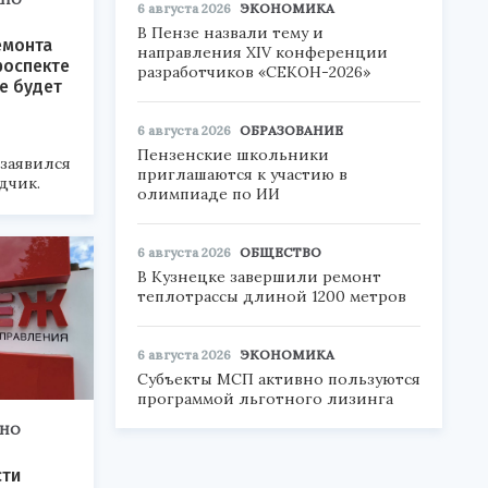
6 августа 2026
ЭКОНОМИКА
В Пензе назвали тему и
емонта
направления XIV конференции
роспекте
разработчиков «СЕКОН-2026»
е будет
6 августа 2026
ОБРАЗОВАНИЕ
Пензенские школьники
заявился
приглашаются к участию в
дчик.
олимпиаде по ИИ
6 августа 2026
ОБЩЕСТВО
В Кузнецке завершили ремонт
теплотрассы длиной 1200 метров
6 августа 2026
ЭКОНОМИКА
Субъекты МСП активно пользуются
программой льготного лизинга
НО
ти