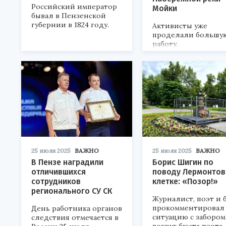
Российский император
Мойки
бывал в Пензенской
губернии в 1824 году.
Активисты уже
проделали большу
работу.
25 июля 2025
ВАЖНО
25 июля 2025
ВАЖНО
В Пензе наградили
Борис Шигин по
отличившихся
поводу Лермонтов
сотрудников
клетке: «Позор!»
регионального СУ СК
Журналист, поэт и 
прокомментировал
День работника органов
ситуацию с забором
следствия отмечается в