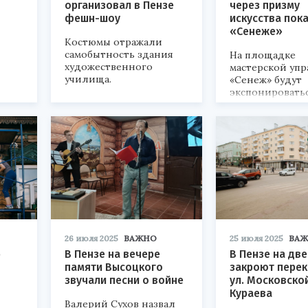
организовал в Пензе
через призму
фешн-шоу
искусства пок
«Сенеже»
Костюмы отражали
самобытность здания
На площадке
художественного
мастерской уп
училища.
«Сенеж» будут
экспонировать
индустриальн
пейзажи, кото
написаны на
производствах 
в России
станкостроите
кластера, созд
территории
Пензенской обл
26 июля 2025
ВАЖНО
25 июля 2025
ВА
р
В Пензе на вечере
В Пензе на дв
памяти Высоцкого
закроют перек
звучали песни о войне
ул. Московско
Кураева
Валерий Сухов назвал