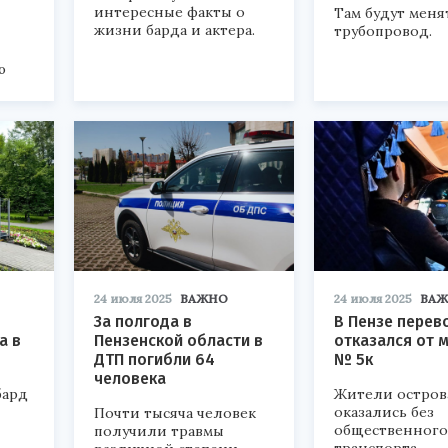
интересные факты о
Там будут меня
жизни барда и актера.
трубопровод.
ю
24 июля 2025
ВАЖНО
24 июля 2025
ВА
За полгода в
В Пензе перев
а в
Пензенской области в
отказался от 
ДТП погибли 64
№ 5к
человека
бард
Жители остров
оказались без
Почти тысяча человек
общественного
получили травмы