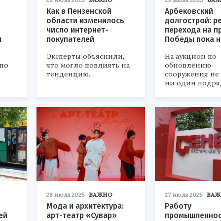
Как в Пензенской
Арбековский
области изменилось
долгострой: р
число интернет-
перехода на п
и
покупателей
Победы пока н
Эксперты объяснили,
На аукцион по
 по
что могло повлиять на
обновлению
тенденцию.
сооружения не 
ни один подря
28 июля 2025
ВАЖНО
27 июля 2025
ВАЖ
Мода и архитектура:
Работу
ей
арт-театр «Сувар»
промышленнос