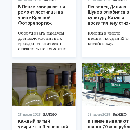
В Пензе завершается
Пензенец Данила
ремонт лестницы на
Шунов влюбился в
улице Красной.
культуру Китая и
Фоторепортаж
посвятил ему стих
Оборудовать пандусы
Юноша в числе
для маломобильных
немногих сдал ЕГЭ
граждан технически
китайскому.
оказалось невозможно.
28 июля 2025
ВАЖНО
28 июля 2025
ВАЖНО
Каждый пятый
В Пензе выделяют
умирает: в Пензенской
около 70 млн рубл