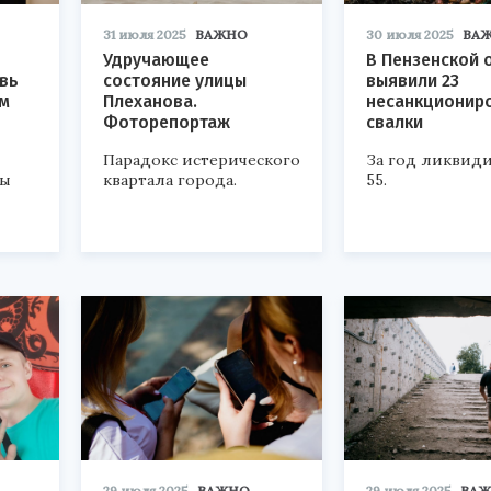
31 июля 2025
ВАЖНО
30 июля 2025
ВА
Удручающее
В Пензенской 
вь
состояние улицы
выявили 23
ам
Плеханова.
несанкционир
Фоторепортаж
свалки
Парадокс истерического
За год ликвид
ры
квартала города.
55.
29 июля 2025
ВАЖНО
29 июля 2025
ВА