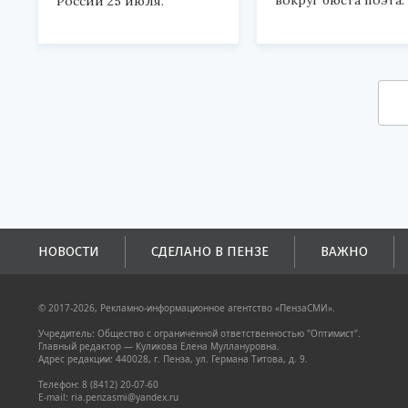
вокруг бюста поэта.
России 25 июля.
НОВОСТИ
СДЕЛАНО В ПЕНЗЕ
ВАЖНО
© 2017-2026, Рекламно-информационное агентство «ПензаСМИ».
Учредитель: Общество с ограниченной ответственностью "Оптимист".
Главный редактор — Куликова Елена Муллануровна.
Адрес редакции: 440028, г. Пенза, ул. Германа Титова, д. 9.
Телефон: 8 (8412) 20-07-60
E-mail: ria.penzasmi@yandex.ru