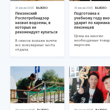
31 июля 2025
ВАЖНО
31 июля 2025
ВАЖНО
Пензенский
Подготовка к
Роспотребнадзор
учебному году вно
назвал водоемы, в
ударит по карман
которых не
пензенцев
рекомендует купаться
Цены на многие
необходимые това
В список попали почти
выросли.
все популярные места
отдыха.
30 июля 2025
ВАЖНО
29 июля 2025
ВАЖНО