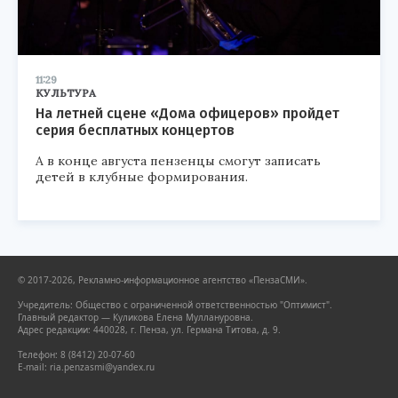
11:29
КУЛЬТУРА
На летней сцене «Дома офицеров» пройдет
серия бесплатных концертов
А в конце августа пензенцы смогут записать
детей в клубные формирования.
© 2017-2026, Рекламно-информационное агентство «ПензаСМИ».
Учредитель: Общество с ограниченной ответственностью "Оптимист".
Главный редактор — Куликова Елена Муллануровна.
Адрес редакции: 440028, г. Пенза, ул. Германа Титова, д. 9.
Телефон: 8 (8412) 20-07-60
E-mail: ria.penzasmi@yandex.ru