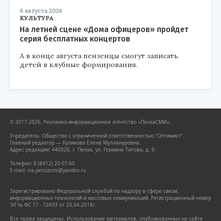
6 августа 2026
КУЛЬТУРА
На летней сцене «Дома офицеров» пройдет
серия бесплатных концертов
А в конце августа пензенцы смогут записать
детей в клубные формирования.
© 2017-2026, Рекламно-информационное агентство «ПензаСМИ».
Учредитель: Общество с ограниченной ответственностью "Оптимист".
Главный редактор — Куликова Елена Муллануровна.
Адрес редакции: 440028, г. Пенза, ул. Германа Титова, д. 9.
Телефон: 8 (8412) 20-07-60
E-mail: ria.penzasmi@yandex.ru
Зарегистрировано Федеральной службой по надзору в сфере связи,
информационных технологий и массовых коммуникаций. Регистрационный номер
ЭЛ № ФС 77 - 72693 от 23.04.2018г.
Все права защищены. Использование материалов, опубликованных на сайте