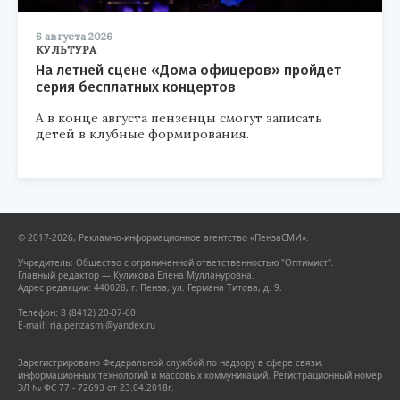
6 августа 2026
КУЛЬТУРА
На летней сцене «Дома офицеров» пройдет
серия бесплатных концертов
А в конце августа пензенцы смогут записать
детей в клубные формирования.
© 2017-2026, Рекламно-информационное агентство «ПензаСМИ».
Учредитель: Общество с ограниченной ответственностью "Оптимист".
Главный редактор — Куликова Елена Муллануровна.
Адрес редакции: 440028, г. Пенза, ул. Германа Титова, д. 9.
Телефон: 8 (8412) 20-07-60
E-mail: ria.penzasmi@yandex.ru
Зарегистрировано Федеральной службой по надзору в сфере связи,
информационных технологий и массовых коммуникаций. Регистрационный номер
ЭЛ № ФС 77 - 72693 от 23.04.2018г.