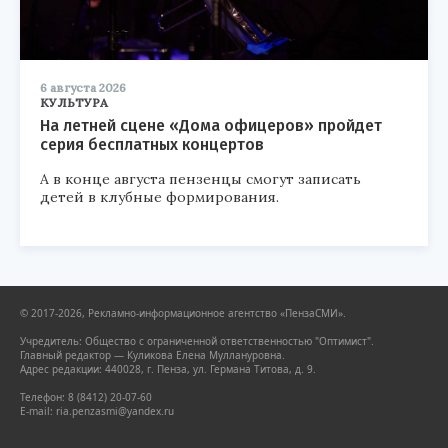
6 августа 2026
КУЛЬТУРА
На летней сцене «Дома офицеров» пройдет
серия бесплатных концертов
А в конце августа пензенцы смогут записать
детей в клубные формирования.
© 2017-2026, Рекламно-информационное агентство «ПензаСМИ».
Учредитель: Общество с ограниченной ответственностью "Оптимист".
Главный редактор — Куликова Елена Муллануровна.
Адрес редакции: 440028, г. Пенза, ул. Германа Титова, д. 9.
Телефон: 8 (8412) 20-07-60
E-mail: ria.penzasmi@yandex.ru